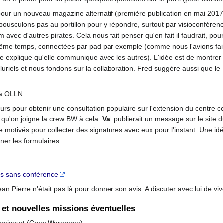
es pour un nouveau magazine alternatif (première publication en mai 2017
 bousculons pas au portillon pour y répondre, surtout par visioconféren
avec d'autres pirates. Cela nous fait penser qu'en fait il faudrait, pour 
même temps, connectées par pad par exemple (comme nous l'avions fait
e explique qu'elle communique avec les autres). L'idée est de montrer
els et nous fondons sur la collaboration. Fred suggère aussi que le L
 à OLLN:
jours pour obtenir une consultation populaire sur l'extension du centre 
 qu'on joigne la crew BW à cela.
Val
publierait un message sur le site du
 motivés pour collecter des signatures avec eux pour l'instant. Une id
ner les formulaires.
ts sans conférence
an Pierre n'était pas là pour donner son avis. A discuter avec lui de viv
 et nouvelles missions éventuelles
à Rémicourt (Crew Waremme)