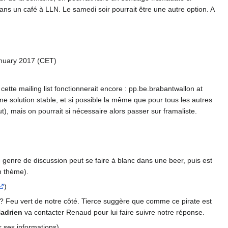
 dans un café à LLN. Le samedi soir pourrait être une autre option. A
anuary 2017 (CET)
ette mailing list fonctionnerait encore : pp.be.brabantwallon at
ne solution stable, et si possible la même que pour tous les autres
aut), mais on pourrait si nécessaire alors passer sur framaliste.
 genre de discussion peut se faire à blanc dans une beer, puis est
n thème).
)
? Feu vert de notre côté. Tierce suggère que comme ce pirate est
adrien
va contacter Renaud pour lui faire suivre notre réponse.
er ses informations)