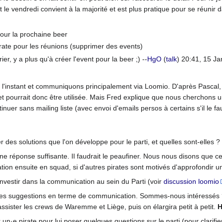
t le vendredi convient à la majorité et est plus pratique pour se réunir
our la prochaine beer
irate pour les réunions (supprimer des events)
er, y a plus qu'à créer l'event pour la beer ;) --
HgO
(
talk
) 20:41, 15 J
 l'instant et communiquons principalement via Loomio. D'après Pascal, c
et pourrait donc être utilisée. Mais Fred explique que nous cherchons u
tinuer sans mailing liste (avec envoi d'emails persos à certains s'il le f
 des solutions que l'on développe pour le parti, et quelles sont-elles ?
e réponse suffisante. Il faudrait le peaufiner. Nous nous disons que ce
ion ensuite en squad, si d'autres pirates sont motivés d'approfondir u
nvestir dans la communication au sein du Parti (voir
discussion loomio
re des suggestions en terme de communication. Sommes-nous intéressés 
ssister les crews de Waremme et Liège, puis on élargira petit à petit.
H
 un·e pirate pour lui poser quelques questions sur le parti (pour clarifi