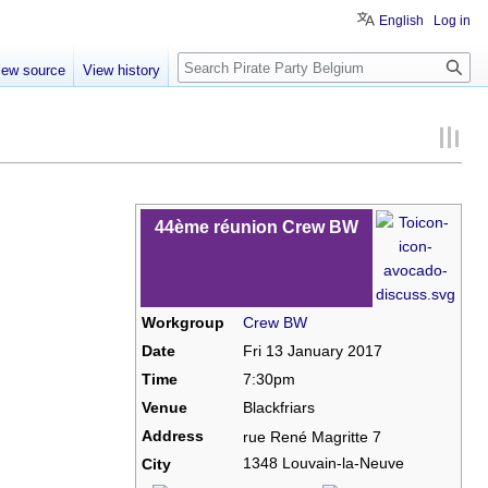
English
Log in
Search
iew source
View history
44ème réunion Crew BW
Workgroup
Crew BW
Date
Fri 13 January 2017
Time
7:30pm
Venue
Blackfriars
Address
rue René Magritte 7
1348 Louvain-la-Neuve
City