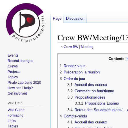
Page
Discussion
Crew BW/Meeting/13
<
Crew BW
‎ |
Meeting
Events
Jump
Jump
Contents
Recent changes
to
to
1
Rendez-vous
Crews
navigation
search
Projects
2
Préparation la réunion
Topics
3
Ordre du jour
Pirate Lab June 2020
3.1
Accueil des curieux
How can I help?
3.2
Comment on fonctionne
Get involved
3.3
Propositions/Idées
Wiki Help
3.3.1
Propositions Loomio
3.4
Retour des Squads/réunions/... 
Wiki Guide
Formating
4
Compte-rendu
Links
4.1
Accueil des curieux
Tables