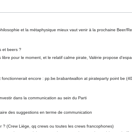
philosophie et la métaphysique mieux vaut venir à la prochaine Beer/Re
s et beers ?
libre pour le moment, et le relatif calme pirate, Valérie propose d'esp
st fonctionnerait encore : pp.be.brabantwallon at pirateparty point be (4
nvestir dans la communication au sein du Parti
 faire des suggestions en terme de communication
ller ? (Crew Liège, qq crews ou toutes les crews francophones)