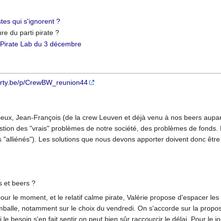
tes qui s'ignorent ?
e du parti pirate ?
u
Pirate Lab du 3 décembre
party.be/p/CrewBW_reunion44
eux, Jean-François (de la crew Leuven et déjà venu à nos beers aupa
tion des "vrais" problèmes de notre société, des problèmes de fonds. De
alliénés"). Les solutions que nous devons apporter doivent donc être 
s et beers ?
our le moment, et le relatif calme pirate, Valérie propose d'espacer le
mballe, notamment sur le choix du vendredi. On s'accorde sur la propos
i le besoin s'en fait sentir on peut bien sûr raccourcir le délai. Pour le