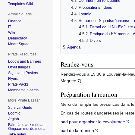
4.2
Comment on fonctionne
Templates Wiki
4.3
Propositions, idées
4.4
Loomio
Active Squads
4.5
Retour des Squads/réunions/... 
Finance
IT
4.5.1
DemoLoc LLN - Ex "liste 
Wiki
4.5.2
Pratique du f*** manual, é
Democracy
4.5.3
Divers
Moarr Squads
5
Agenda
Pirate Resources
Logo's and Banners
Rendez-vous
Other Images
Signs and Posters
Rendez-vous à 19:30 à Louvain-la-Ne
Flyers
Magritte 7)
Pirate Packs
Membership cards
Préparation la réunion
More Pirate Bazaar
Merci de remplir les présences dans le 
Survival Guide
En cas de routes dangereuses je rester
Loomio
Arglab
pad pour organiser le covoiturage
Faire face aux médias -
Omgaan met de media
pad de la réunion
Take notes