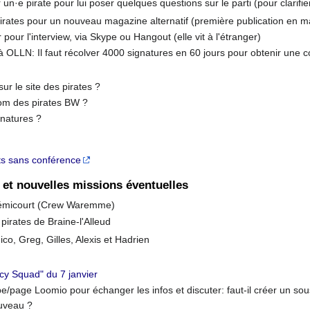
 un·e pirate pour lui poser quelques questions sur le parti (pour clarifi
s pirates pour un nouveau magazine alternatif (première publication en m
pour l'interview, via Skype ou Hangout (elle vit à l'étranger)
 à OLLN: Il faut récolver 4000 signatures en 60 jours pour obtenir une 
r le site des pirates ?
om des pirates BW ?
gnatures ?
ts sans conférence
 et nouvelles missions éventuelles
à Rémicourt (Crew Waremme)
pirates de Braine-l'Alleud
o, Greg, Gilles, Alexis et Hadrien
y Squad" du 7 janvier
/page Loomio pour échanger les infos et discuter: faut-il créer un so
ouveau ?