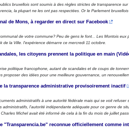
ublics bruxellois sont soumis à des règles strictes de transparence s
encia, la plupart ne les ont pas respectées. Or le Parlement bruxellois
al de Mons, à regarder en direct sur Facebook
 communal de votre commune? Peu de gens le font... Les Montois eux p
k de la Ville. l'expérience démarre ce mercredi 11 octobre.
ndales, les citoyens prennent la politique en main (Vidé
rise politique francophone, autant de scandales et de coups de tonnerr
ues proposer des idées pour une meilleure gouvernance, un renouvelleme
 la transparence administrative provisoirement inactif
ents administratifs à une autorité fédérale mais qui se voit refuser 
dministratifs, l'autorité indépendante adéquate pour ce genre de sit
Charles Michel avait été informé de cela à la fin du mois de juillet pass
me "Transparencia.be" reconnue officiellement comme int