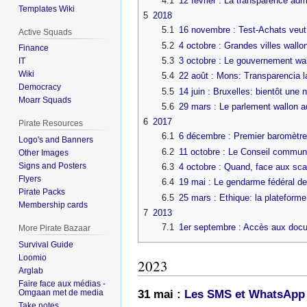
4.1
12 février : La transparence admi
Templates Wiki
5
2018
5.1
16 novembre : Test-Achats veut f
Active Squads
5.2
4 octobre : Grandes villes wallo
Finance
5.3
3 octobre : Le gouvernement wal
IT
Wiki
5.4
22 août : Mons: Transparencia l
Democracy
5.5
14 juin : Bruxelles: bientôt une 
Moarr Squads
5.6
29 mars : Le parlement wallon a
6
2017
Pirate Resources
6.1
6 décembre : Premier baromètre 
Logo's and Banners
6.2
11 octobre : Le Conseil commun
Other Images
Signs and Posters
6.3
4 octobre : Quand, face aux scan
Flyers
6.4
19 mai : Le gendarme fédéral de 
Pirate Packs
6.5
25 mars : Ethique: la plateform
Membership cards
7
2013
7.1
1er septembre : Accès aux docum
More Pirate Bazaar
Survival Guide
Loomio
2023
Arglab
Faire face aux médias -
31 mai :
Les SMS et WhatsApp p
Omgaan met de media
Take notes