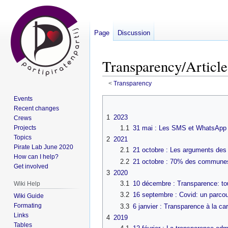
Page
Discussion
Transparency/Article
<
Transparency
Events
Jump
Jump
Recent changes
to
to
1
2023
Crews
navigation
search
Projects
1.1
31 mai : Les SMS et WhatsApp p
Topics
2
2021
Pirate Lab June 2020
2.1
21 octobre : Les arguments des 
How can I help?
2.2
21 octobre : 70% des communes
Get involved
3
2020
3.1
10 décembre : Transparence: to
Wiki Help
3.2
16 septembre : Covid: un parcour
Wiki Guide
Formating
3.3
6 janvier : Transparence à la ca
Links
4
2019
Tables