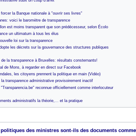
nistrative subit un coup d’arrêt
orcer la Banque nationale à "ouvrir ses livres"
nnes: voici le baromètre de transparence
lon est moins transparent que son prédécesseur, selon Écolo
ance un ultimatum à tous les élus
nouvelle loi sur la transparence
dopte les décrets sur la gouvernance des structures publiques
de la transparence à Bruxelles: résultats consternants!
al de Mons, à regarder en direct sur Facebook
dales, les citoyens prennent la politique en main (Vidéo)
la transparence administrative provisoirement inactif
e "Transparencia.be" reconnue officiellement comme interlocuteur
ents administratifs la théorie,… et la pratique
olitiques des ministres sont-ils des documents comme 