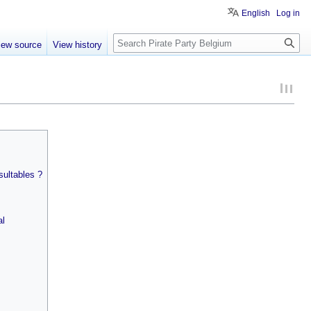
English
Log in
Search
iew source
View history
ultables ?
al