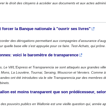
rer le droit des citoyens à accéder aux documents et aux actes administ
 forcer la Banque nationale à "ouvrir ses livres"
corder des dérogations permettant aux compagnies d'assurance d'augme
sur quelle base elle s'est appuyée pour ce faire. Test-Achats, qui prône
onnes: voici le baromètre de transparence
 Le Vif/L'Express et Transparencia se sont attaqués aux grandes villes
 Mons, La Louvière, Tournai, Seraing, Mouscron et Verviers. Comme à Br
des ont été introduites via le site Transparencia par des membres de l
binets.
llon est moins transparent que son prédécesseur, selo
 des pouvoirs publics en Wallonie est une vieille question qui, année 