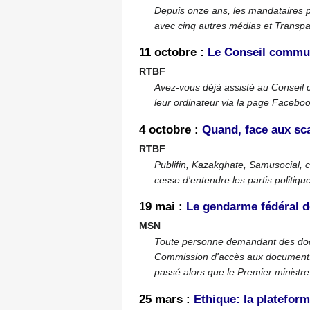
Depuis onze ans, les mandataires p
avec cinq autres médias et Transpar
11 octobre :
Le Conseil commun
RTBF
Avez-vous déjà assisté au Conseil
leur ordinateur via la page Faceboo
4 octobre :
Quand, face aux sca
RTBF
Publifin, Kazakghate, Samusocial, c
cesse d'entendre les partis politiq
19 mai :
Le gendarme fédéral de
MSN
Toute personne demandant des docum
Commission d'accès aux documents a
passé alors que le Premier ministre 
25 mars :
Ethique: la platefor