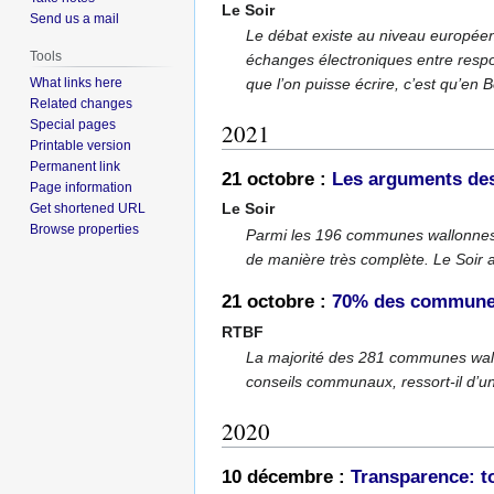
Le Soir
Send us a mail
Le débat existe au niveau européen,
Tools
échanges électroniques entre respon
What links here
que l’on puisse écrire, c’est qu’en B
Related changes
Special pages
2021
Printable version
Permanent link
21 octobre :
Les arguments des
Page information
Le Soir
Get shortened URL
Browse properties
Parmi les 196 communes wallonnes o
de manière très complète. Le Soir a 
21 octobre :
70% des communes
RTBF
La majorité des 281 communes wallo
conseils communaux, ressort-il d’un
2020
10 décembre :
Transparence: t