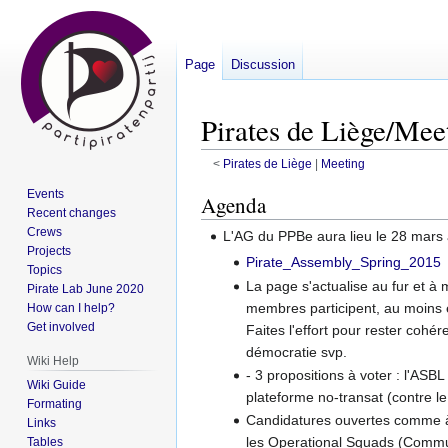
Page
Discussion
Pirates de Liège/Mee
<
Pirates de Liège
‎ |
Meeting
Events
Jump
Jump
Agenda
Recent changes
to
to
Crews
L'AG du PPBe aura lieu le 28 mars à 
navigation
search
Projects
Pirate_Assembly_Spring_2015
Topics
La page s'actualise au fur et à 
Pirate Lab June 2020
membres participent, au moins e
How can I help?
Get involved
Faites l'effort pour rester cohér
démocratie svp.
Wiki Help
- 3 propositions à voter : l'ASBL
Wiki Guide
plateforme no-transat (contre le
Formating
Candidatures ouvertes comme 
Links
les Operational Squads (Commu
Tables