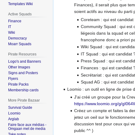
Templates Wiki
Finances), il serait plus que 
soient actifs au niveau du parti
Active Squads
Coreteam : qui est candidat
Finance
Community Squad : qui est 
IT
Wiki
liégeois dans la squad et ce
Democracy
francophone donc a priori p
Moarr Squads
Wiki Squad : qui est candida
IT Squad : qui est candidat 
Pirate Resources
Press Squad : qui est candid
Logo's and Banners
Other Images
Finances : qui est candidat 
Signs and Posters
Secrétariat : qui est candida
Flyers
Squad AG : qui est candidat
Pirate Packs
Loomio : un outil en ligne de prise 
Membership cards
J'ai créé un groupe pour la Cre
More Pirate Bazaar
https://www.loomio.org/g/gI064
Survival Guide
Créez un compte et faites la d
Loomio
jetez un oeil sur le fonctionneme
Arglab
discussion test pour ceux qui v
Faire face aux médias -
Omgaan met de media
public ^^ )
Take notes