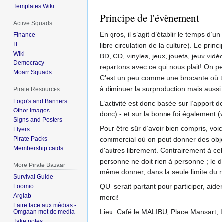
Templates Wiki
Principe de l'évènement
Active Squads
En gros, il s’agit d’établir le temps d’
Finance
IT
libre circulation de la culture). Le prin
Wiki
BD, CD, vinyles, jeux, jouets, jeux vidé
Democracy
repartons avec ce qui nous plait! On pe
Moarr Squads
C’est un peu comme une brocante où tou
à diminuer la surproduction mais aussi
Pirate Resources
Logo's and Banners
L’activité est donc basée sur l’apport 
Other Images
donc) - et sur la bonne foi également (
Signs and Posters
Pour être sûr d’avoir bien compris, voi
Flyers
commercial où on peut donner des objet
Pirate Packs
Membership cards
d'autres librement. Contrairement à cel
personne ne doit rien à personne ; le d
More Pirate Bazaar
même donner, dans la seule limite du ra
Survival Guide
QUI serait partant pour participer, aid
Loomio
Arglab
merci!
Faire face aux médias -
Lieu: Café le MALIBU, Place Mansart, 
Omgaan met de media
Take notes