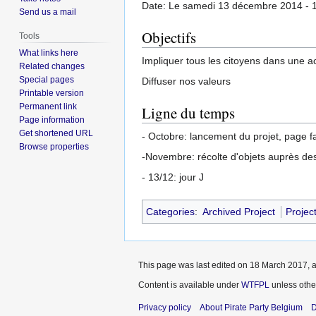
Date: Le samedi 13 décembre 2014 - 
Send us a mail
Objectifs
Tools
What links here
Impliquer tous les citoyens dans une a
Related changes
Special pages
Diffuser nos valeurs
Printable version
Permanent link
Ligne du temps
Page information
Get shortened URL
- Octobre: lancement du projet, page fa
Browse properties
-Novembre: récolte d'objets auprès des
- 13/12: jour J
Categories
:
Archived Project
Projec
This page was last edited on 18 March 2017, a
Content is available under
WTFPL
unless othe
Privacy policy
About Pirate Party Belgium
D