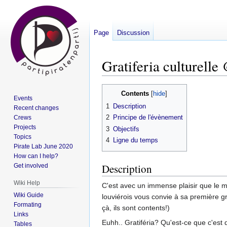
Page
Discussion
Gratiferia culturell
Jump
Jump
Contents
Events
to
to
1
Description
Recent changes
navigation
search
2
Principe de l'évènement
Crews
Projects
3
Objectifs
Topics
4
Ligne du temps
Pirate Lab June 2020
How can I help?
Description
Get involved
Wiki Help
C'est avec un immense plaisir que le 
Wiki Guide
louviérois vous convie à sa première gr
Formating
çà, ils sont contents!)
Links
Euhh.. Gratiféria? Qu'est-ce que c'est
Tables