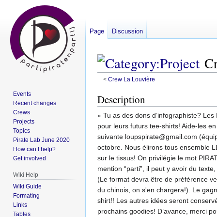
Page
Discussion
Cr
<
Crew La Louvière
Events
Jump
Jump
Description
Recent changes
to
to
Crews
« Tu as des dons d’infographiste? Les 
navigation
search
Projects
pour leurs futurs tee-shirts! Aide-les e
Topics
suivante loupspirate@gmail.com (équip
Pirate Lab June 2020
octobre. Nous élirons tous ensemble L
How can I help?
sur le tissus! On privilégie le mot PIRA
Get involved
mention “parti”, il peut y avoir du tex
Wiki Help
(Le format devra être de préférence vect
Wiki Guide
du chinois, on s'en chargera!). Le gag
Formating
shirt!! Les autres idées seront conserv
Links
prochains goodies! D’avance, merci pou
Tables