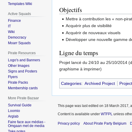
Templates Wiki
Objectifs
Active Squads
Mettre à contribution les « non-pira
Finance
Acquérir plus de visibilité
IT
Wiki
Acquérir de nouveaux visuels
Democracy
Développer une nouvelle gamme de t
Moarr Squads
Ligne du temps
Pirate Resources
Logo's and Banners
Projet lancé du 24/10 au 25/10/2014 (da
Other Images
graphisme à imprimer)
Signs and Posters
Flyers
Pirate Packs
Categories
:
Archived Project
Projec
Membership cards
More Pirate Bazaar
Survival Guide
This page was last edited on 18 March 2017, a
Loomio
Content is available under
WTFPL
unless othe
Arglab
Faire face aux médias -
Privacy policy
About Pirate Party Belgium
D
Omgaan met de media
Take notes