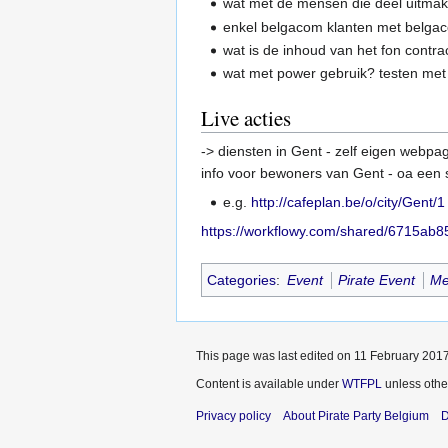
wat met de mensen die deel uitmake
enkel belgacom klanten met belgaco
wat is de inhoud van het fon contra
wat met power gebruik? testen met
Live acties
-> diensten in Gent - zelf eigen webp
info voor bewoners van Gent - oa een s
e.g.
http://cafeplan.be/o/city/Gent/1
https://workflowy.com/shared/6715a
Categories
:
Event
Pirate Event
Me
This page was last edited on 11 February 2017
Content is available under
WTFPL
unless othe
Privacy policy
About Pirate Party Belgium
D