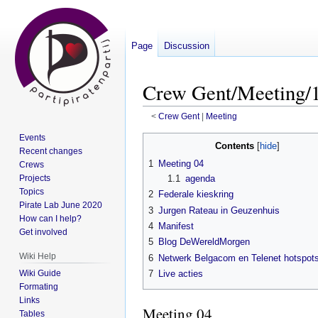
Page
Discussion
Crew Gent/Meeting/1
<
Crew Gent
‎ |
Meeting
Events
Jump
Jump
Contents
Recent changes
to
to
1
Meeting 04
Crews
navigation
search
Projects
1.1
agenda
Topics
2
Federale kieskring
Pirate Lab June 2020
3
Jurgen Rateau in Geuzenhuis
How can I help?
4
Manifest
Get involved
5
Blog DeWereldMorgen
Wiki Help
6
Netwerk Belgacom en Telenet hotspots
Wiki Guide
7
Live acties
Formating
Links
Meeting 04
Tables