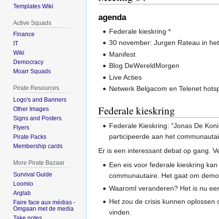
Templates Wiki
agenda
Active Squads
Federale kieskring *
Finance
30 november: Jurgen Rateau in het
IT
Wiki
Manifest
Democracy
Blog DeWereldMorgen
Moarr Squads
Live Acties
Netwerk Belgacom en Telenet hotsp
Pirate Resources
Logo's and Banners
Federale kieskring
Other Images
Signs and Posters
Federale Kieskring: "Jonas De Koni
Flyers
participeerde aan het communautai
Pirate Packs
Membership cards
Er is een interessant debat op gang. V
More Pirate Bazaar
Een eis voor federale kieskring kan 
Survival Guide
communautaire. Het gaat om democ
Loomio
Waaroml veranderen? Het is nu een
Arglab
Het zou de crisis kunnen oplossen
Faire face aux médias -
Omgaan met de media
vinden.
Take notes