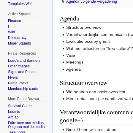
9
Agenda volgende vergadering
Templates Wiki
Active Squads
Agenda
Finance
IT
Structuur overview
Wiki
Verantwoordelijke communicatie (tw
Democracy
Evaluatie occupy ghent
Moarr Squads
Wat met artiesten en "free culture"
Pirate Resources
Visie
Logo's and Banners
Meetings
Other Images
Agenda
Signs and Posters
Flyers
Structuur overview
Pirate Packs
Membership cards
We hebben een basis overzicht
Meer detail nodig -> sandb zal wat
More Pirate Bazaar
Survival Guide
Verantwoordelijke communicat
Loomio
Arglab
google+)
Faire face aux médias -
Omgaan met de media
Nino, Glenn willen dit doen
Take notes