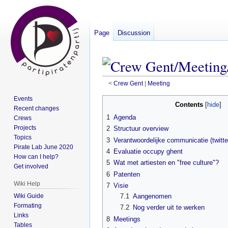
Page
Discussion
<
Crew Gent
‎ |
Meeting
Events
Contents
Jump
Jump
Recent changes
1
Agenda
Crews
to
to
Projects
2
Structuur overview
navigation
search
Topics
3
Verantwoordelijke communicatie (twitte
Pirate Lab June 2020
4
Evaluatie occupy ghent
How can I help?
5
Wat met artiesten en "free culture"?
Get involved
6
Patenten
Wiki Help
7
Visie
Wiki Guide
7.1
Aangenomen
Formating
7.2
Nog verder uit te werken
Links
8
Meetings
Tables