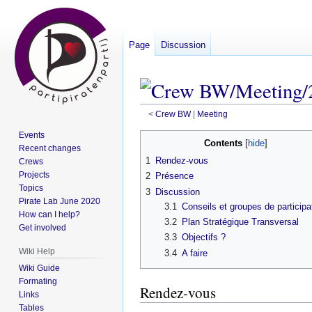
Page
Discussion
<
Crew BW
‎ |
Meeting
Events
Contents
Jump
Jump
Recent changes
1
Rendez-vous
Crews
to
to
Projects
2
Présence
navigation
search
Topics
3
Discussion
Pirate Lab June 2020
3.1
Conseils et groupes de participa
How can I help?
3.2
Plan Stratégique Transversal
Get involved
3.3
Objectifs ?
Wiki Help
3.4
A faire
Wiki Guide
Formating
Rendez-vous
Links
Tables