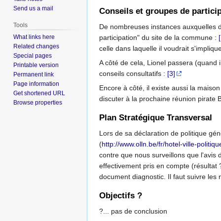
Send us a mail
Conseils et groupes de partici
Tools
De nombreuses instances auxquelles des 
participation" du site de la commune :
What links here
Related changes
celle dans laquelle il voudrait s'impliqu
Special pages
A côté de cela, Lionel passera (quand 
Printable version
conseils consultatifs :
[3]
Permanent link
Page information
Encore à côté, il existe aussi la maiso
Get shortened URL
discuter à la prochaine réunion pirate
Browse properties
Plan Stratégique Transversal
Lors de sa déclaration de politique gén
(
http://www.olln.be/fr/hotel-ville-polit
contre que nous surveillons que l'avis 
effectivement pris en compte (résultat
document diagnostic. Il faut suivre les
Objectifs ?
?... pas de conclusion