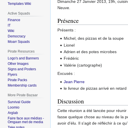
Dimanche 27 Janvier 2013, 19h, cuisin
Templates Wiki
Neuve.
Active Squads
Présence
Finance
IT
Présents :
Wiki
Democracy
Michel, des pizzas et de la soupe
Moarr Squads
Lionel
Adrien et des potes microbes
Pirate Resources
Frédéric
Logo's and Banners
Other Images
Valérie (cartographe)
Signs and Posters
Excusés :
Flyers
Pirate Packs
Jean Pierre
Membership cards
le livreur de pizzas arrivé en retard
More Pirate Bazaar
Discussion
Survival Guide
Loomio
Cette réunion a été lancée pour réunir 
Arglab
fasse quelque chose au niveau de la 
Faire face aux médias -
Omgaan met de media
avoir d'élu. Il s'agit de réfléchir à ce qu
Take notes