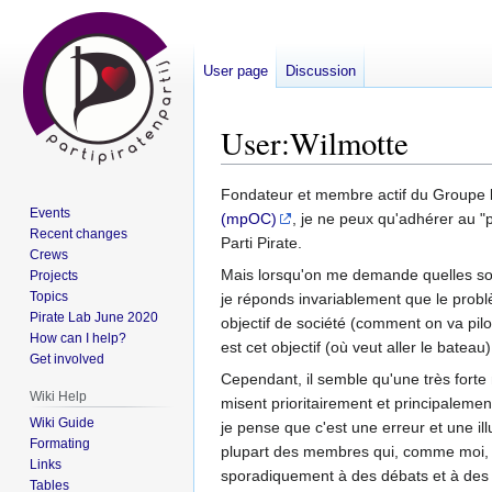
User page
Discussion
User
:
Wilmotte
Jump
Jump
Fondateur et membre actif du Groupe l
Events
to
to
(mpOC)
, je ne peux qu'adhérer au "
Recent changes
navigation
search
Parti Pirate.
Crews
Mais lorsqu'on me demande quelles sont
Projects
Topics
je réponds invariablement que le probl
Pirate Lab June 2020
objectif de société (comment on va pil
How can I help?
est cet objectif (où veut aller le bateau)
Get involved
Cependant, il semble qu'une très forte 
Wiki Help
misent prioritairement et principaleme
Wiki Guide
je pense que c'est une erreur et une ill
Formating
plupart des membres qui, comme moi, mal
Links
sporadiquement à des débats et à des p
Tables