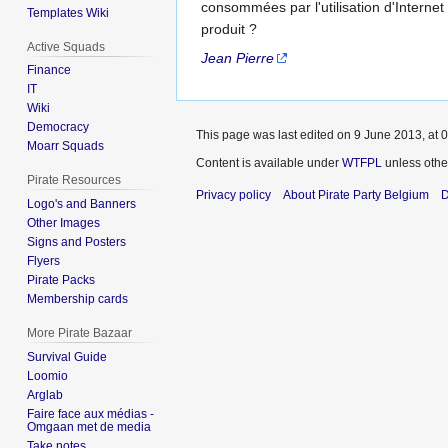
consommées par l'utilisation d'Internet 
Templates Wiki
produit ?
Active Squads
Jean Pierre
Finance
IT
Wiki
Democracy
This page was last edited on 9 June 2013, at 0
Moarr Squads
Content is available under
WTFPL
unless othe
Pirate Resources
Privacy policy
About Pirate Party Belgium
D
Logo's and Banners
Other Images
Signs and Posters
Flyers
Pirate Packs
Membership cards
More Pirate Bazaar
Survival Guide
Loomio
Arglab
Faire face aux médias -
Omgaan met de media
Take notes