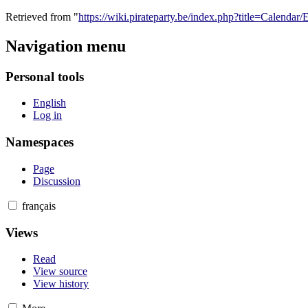
Retrieved from "
https://wiki.pirateparty.be/index.php?title=Calendar
Navigation menu
Personal tools
English
Log in
Namespaces
Page
Discussion
français
Views
Read
View source
View history