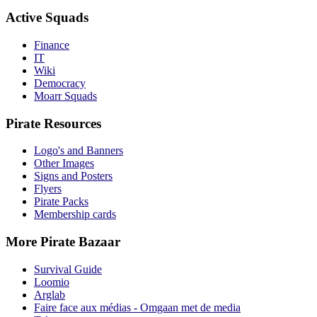
Active Squads
Finance
IT
Wiki
Democracy
Moarr Squads
Pirate Resources
Logo's and Banners
Other Images
Signs and Posters
Flyers
Pirate Packs
Membership cards
More Pirate Bazaar
Survival Guide
Loomio
Arglab
Faire face aux médias - Omgaan met de media