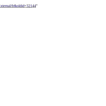
/External/fr&oldid=32144
"