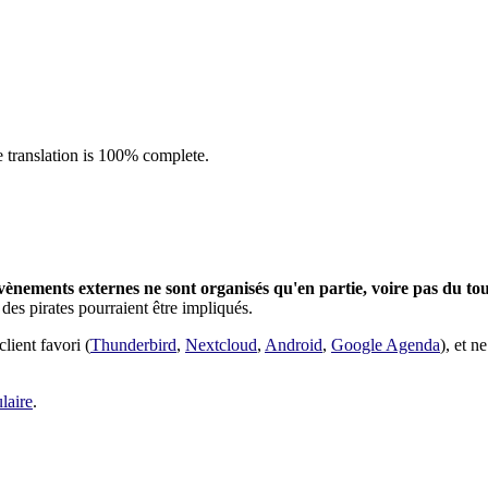
 translation is 100% complete.
vènements externes ne sont organisés qu'en partie, voire pas du tout
des pirates pourraient être impliqués.
lient favori (
Thunderbird
,
Nextcloud
,
Android
,
Google Agenda
), et n
laire
.