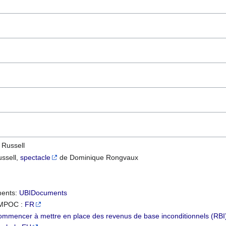
 Russell
ssell,
spectacle
de Dominique Rongvaux
ments:
UBIDocuments
e MPOC :
FR
ommencer à mettre en place des revenus de base inconditionnels (RBI) 