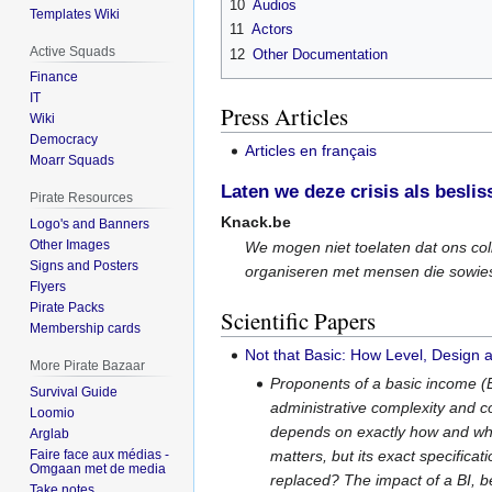
10
Audios
Templates Wiki
11
Actors
Active Squads
12
Other Documentation
Finance
IT
Press Articles
Wiki
Democracy
Articles en français
Moarr Squads
Laten we deze crisis als besl
Pirate Resources
Knack.be
Logo's and Banners
Other Images
We mogen niet toelaten dat ons coll
Signs and Posters
organiseren met mensen die sowieso
Flyers
Pirate Packs
Scientific Papers
Membership cards
Not that Basic: How Level, Design 
More Pirate Bazaar
Proponents of a basic income (BI)
Survival Guide
administrative complexity and co
Loomio
depends on exactly how and wher
Arglab
Faire face aux médias -
matters, but its exact specifica
Omgaan met de media
replaced? The impact of a BI, be 
Take notes