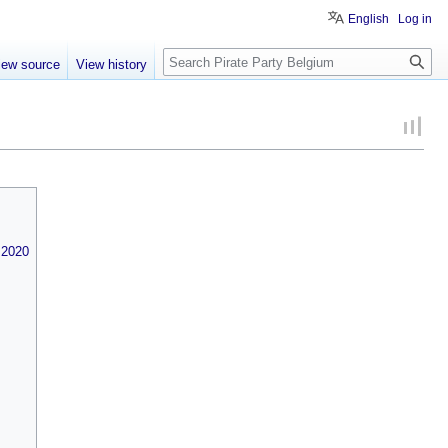
English
Log in
Search
iew source
View history
 2020