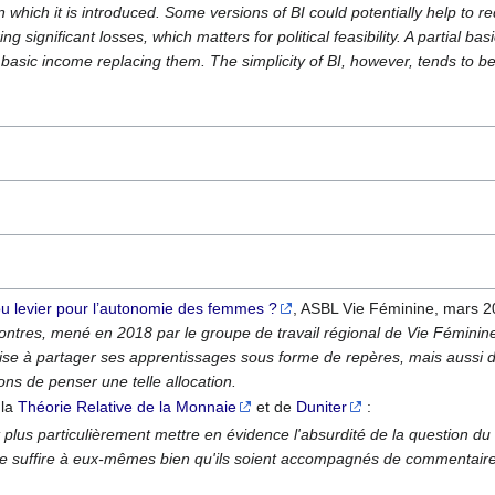
 which it is introduced. Some versions of BI could potentially help to re
ing significant losses, which matters for political feasibility. A partia
 basic income replacing them. The simplicity of BI, however, tends to be
 ou levier pour l’autonomie des femmes ?
, ASBL Vie Féminine, mars 2
ontres, mené en 2018 par le groupe de travail régional de Vie Fémini
i vise à partager ses apprentissages sous forme de repères, mais aussi
ons de penser une telle allocation.
 la
Théorie Relative de la Monnaie
et de
Duniter
:
t plus particulièrement mettre en évidence l'absurdité de la question d
e suffire à eux-mêmes bien qu'ils soient accompagnés de commentaires