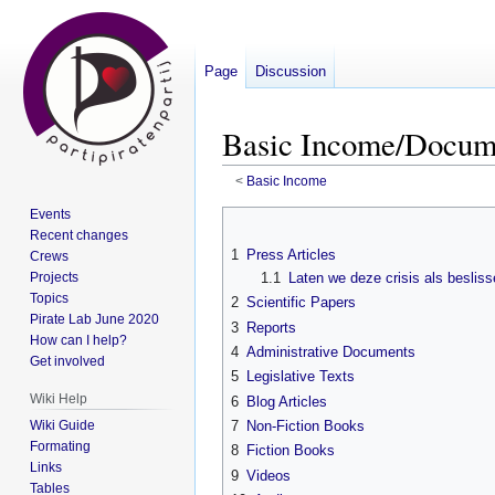
Page
Discussion
Basic Income/Docum
<
Basic Income
Events
Jump
Jump
Recent changes
to
to
1
Press Articles
Crews
navigation
search
Projects
1.1
Laten we deze crisis als besli
Topics
2
Scientific Papers
Pirate Lab June 2020
3
Reports
How can I help?
4
Administrative Documents
Get involved
5
Legislative Texts
Wiki Help
6
Blog Articles
Wiki Guide
7
Non-Fiction Books
Formating
8
Fiction Books
Links
9
Videos
Tables