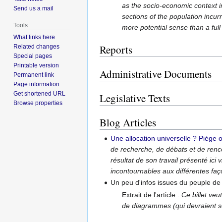
as the socio-economic context in
Send us a mail
sections of the population incurr
Tools
more potential sense than a full
What links here
Reports
Related changes
Special pages
Printable version
Administrative Documents
Permanent link
Page information
Get shortened URL
Legislative Texts
Browse properties
Blog Articles
Une allocation universelle ? Piège
de recherche, de débats et de renc
résultat de son travail présenté ic
incontournables aux différentes faç
Un peu d'infos issues du peuple de
Extrait de l'article :
Ce billet veu
de diagrammes (qui devraient s