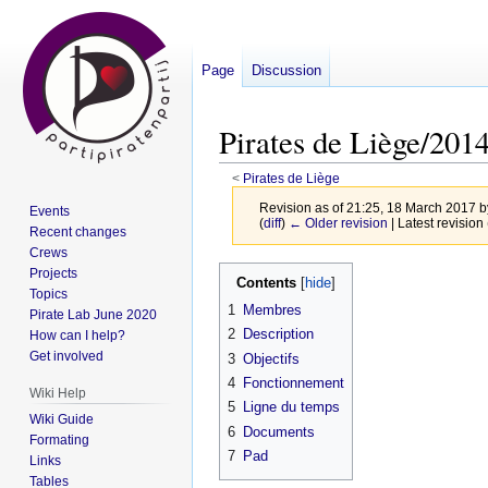
Page
Discussion
Pirates de Liège/20
<
Pirates de Liège
Revision as of 21:25, 18 March 2017 
Events
(
diff
)
← Older revision
| Latest revision 
Recent changes
Crews
Jump
Jump
Projects
Contents
Topics
to
to
1
Membres
Pirate Lab June 2020
navigation
search
2
Description
How can I help?
Get involved
3
Objectifs
4
Fonctionnement
Wiki Help
5
Ligne du temps
Wiki Guide
6
Documents
Formating
7
Pad
Links
Tables