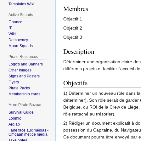
Templates Wiki
Membres
Active Squads
Objectif 1 :
Finance
Objectif 2 :
IT
Wiki
Objectif 3 :
Democracy
Moarr Squads
Description
Pirate Resources
Déterminer une organisation claire des d
Logo's and Banners
différents projets et faciliter l'accue
Other Images
Signs and Posters
Objectifs
Flyers
Pirate Packs
1) Déterminer un nouveau rôle dans la
Membership cards
déterminer). Son rôle serait de garder u
More Pirate Bazaar
Belgique, du ROI de la Crew de Liège, l
Survival Guide
rôle rattaché au trésorier).
Loomio
2) Rédiger un document explicatif à d
Arglab
possession du Capitaine, du Navigateur
Faire face aux médias -
Omgaan met de media
Ce document pourra être envoyé par ema
Take notes