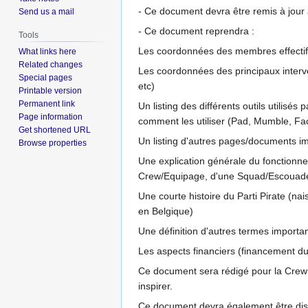
- Ce document devra être remis à jour 
Send us a mail
- Ce document reprendra :
Tools
Les coordonnées des membres effectif
What links here
Related changes
Les coordonnées des principaux inter
Special pages
etc)
Printable version
Permanent link
Un listing des différents outils utilisés
Page information
comment les utiliser (Pad, Mumble, Fac
Get shortened URL
Un listing d'autres pages/documents imp
Browse properties
Une explication générale du fonctionn
Crew/Equipage, d'une Squad/Escouade
Une courte histoire du Parti Pirate (
en Belgique)
Une définition d'autres termes importan
Les aspects financiers (financement du P
Ce document sera rédigé pour la Crew d
inspirer.
Ce document devra également être disp