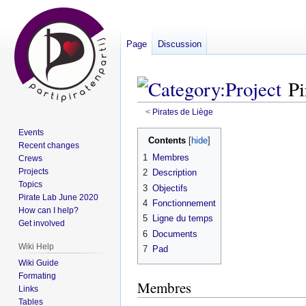
Page
Discussion
Pi
<
Pirates de Liège
Events
Jump
Jump
Contents
Recent changes
to
to
1
Membres
Crews
navigation
search
Projects
2
Description
Topics
3
Objectifs
Pirate Lab June 2020
4
Fonctionnement
How can I help?
5
Ligne du temps
Get involved
6
Documents
Wiki Help
7
Pad
Wiki Guide
Formating
Membres
Links
Tables