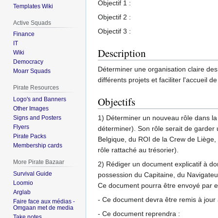
Objectif 1 :
Templates Wiki
Objectif 2 :
Active Squads
Objectif 3 :
Finance
IT
Description
Wiki
Democracy
Déterminer une organisation claire des d
Moarr Squads
différents projets et faciliter l'accue
Pirate Resources
Objectifs
Logo's and Banners
Other Images
1) Déterminer un nouveau rôle dans la
Signs and Posters
Flyers
déterminer). Son rôle serait de garder u
Pirate Packs
Belgique, du ROI de la Crew de Liège, l
Membership cards
rôle rattaché au trésorier).
More Pirate Bazaar
2) Rédiger un document explicatif à d
Survival Guide
possession du Capitaine, du Navigateur
Loomio
Ce document pourra être envoyé par ema
Arglab
- Ce document devra être remis à jour 
Faire face aux médias -
Omgaan met de media
- Ce document reprendra :
Take notes