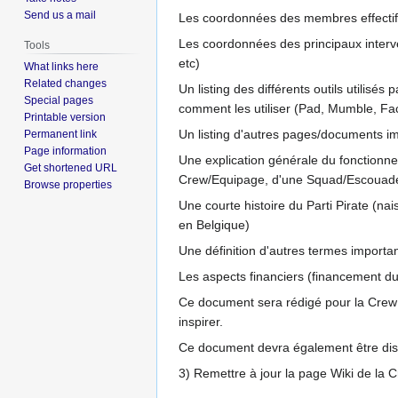
Send us a mail
Les coordonnées des membres effectif
Les coordonnées des principaux inter
Tools
etc)
What links here
Related changes
Un listing des différents outils utilisés
Special pages
comment les utiliser (Pad, Mumble, Fac
Printable version
Un listing d'autres pages/documents imp
Permanent link
Page information
Une explication générale du fonctionn
Get shortened URL
Crew/Equipage, d'une Squad/Escouade
Browse properties
Une courte histoire du Parti Pirate (
en Belgique)
Une définition d'autres termes importan
Les aspects financiers (financement du P
Ce document sera rédigé pour la Crew d
inspirer.
Ce document devra également être disp
3) Remettre à jour la page Wiki de la 