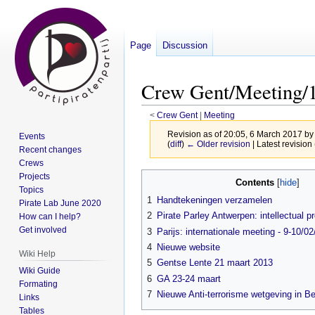
Page
Discussion
Crew Gent/Meeting/1
<
Crew Gent
‎ |
Meeting
Revision as of 20:05, 6 March 2017 b
Events
(
diff
)
← Older revision
| Latest revision 
Recent changes
Crews
Jump
Jump
Projects
Contents
Topics
to
to
1
Handtekeningen verzamelen
Pirate Lab June 2020
navigation
search
2
Pirate Parley Antwerpen: intellectual p
How can I help?
Get involved
3
Parijs: internationale meeting - 9-10/0
4
Nieuwe website
Wiki Help
5
Gentse Lente 21 maart 2013
Wiki Guide
6
GA 23-24 maart
Formating
7
Nieuwe Anti-terrorisme wetgeving in Be
Links
Tables