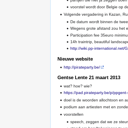
partijen die niet ja zeggen doen
voorstel wordt door Belgie op 
Volgende vergadering in Kazan, Ru
De datum wordt binnen de twe
Wegens grote afstand zou het ev
Participation fee 35euro minim
14h traintrip, beautiful landscap
http://wiki.pp-international.n
Nieuwe website
http://pirateparty.be/
Gentse Lente 21 maart 2013
wat? hoe? wie?
https://pad.pirateparty.be/p/ppgent
doel is de woorden allochtoon en 
podium aan artiesten met en zonde
voorstellen
speech, zeggen dat we ze steun