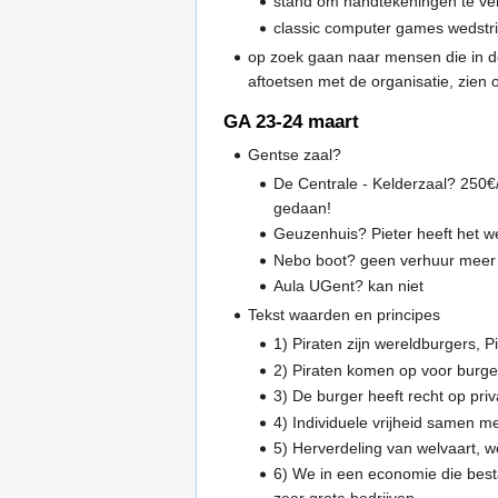
stand om handtekeningen te v
classic computer games wedstrij
op zoek gaan naar mensen die in d
aftoetsen met de organisatie, zien o
GA 23-24 maart
Gentse zaal?
De Centrale - Kelderzaal? 250€/
gedaan!
Geuzenhuis? Pieter heeft het we
Nebo boot? geen verhuur meer
Aula UGent? kan niet
Tekst waarden en principes
1) Piraten zijn wereldburgers, P
2) Piraten komen op voor burger
3) De burger heeft recht op priv
4) Individuele vrijheid samen me
5) Herverdeling van welvaart, w
6) We in een economie die besta