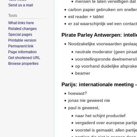
mensen te laten verwittigen dat
Send us a mail
carbon papier gebruiken om sneller 
Tools
eid reader + tablet
What links here
er zal waarschijnlijk wel een contac
Related changes
Pirate Parley Antwerpen: intell
Special pages
Printable version
Noodzakelijke voorwaarden geslaa
Permanent link
neutrale moderator (geen piraat
Page information
Get shortened URL
voorstellingsronde deelnemers/
Browse properties
op voorhand duidelijke afsprak
beamer
Parijs: internationale meeting 
hoewast?
jonas nie geweest nie
paul is geweest,
naar het schijnt productief
vergaderd over europese partij
voorstel is gemaakt, allen part