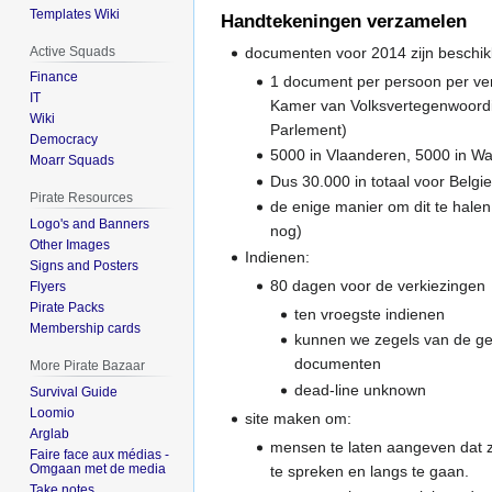
Templates Wiki
Handtekeningen verzamelen
Active Squads
documenten voor 2014 zijn beschi
Finance
1 document per persoon per ve
IT
Kamer van Volksvertegenwoordi
Wiki
Parlement)
Democracy
5000 in Vlaanderen, 5000 in Wa
Moarr Squads
Dus 30.000 in totaal voor Belgie
Pirate Resources
de enige manier om dit te halen 
Logo's and Banners
nog)
Other Images
Indienen:
Signs and Posters
80 dagen voor de verkiezingen
Flyers
Pirate Packs
ten vroegste indienen
Membership cards
kunnen we zegels van de ge
documenten
More Pirate Bazaar
dead-line unknown
Survival Guide
Loomio
site maken om:
Arglab
mensen te laten aangeven dat z
Faire face aux médias -
Omgaan met de media
te spreken en langs te gaan.
Take notes