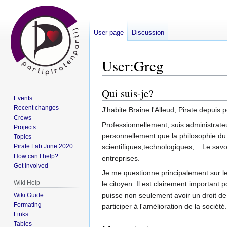
User page
Discussion
User
:
Greg
Qui suis-je?
Jump
Jump
Events
to
to
Recent changes
J'habite Braine l'Alleud, Pirate depuis 
navigation
search
Crews
Professionnellement, suis administrateu
Projects
personnellement que la philosophie du l
Topics
scientifiques,technologiques,... Le savoi
Pirate Lab June 2020
How can I help?
entreprises.
Get involved
Je me questionne principalement sur les
Wiki Help
le citoyen. Il est clairement important
puisse non seulement avoir un droit de
Wiki Guide
Formating
participer à l'amélioration de la société.
Links
Tables