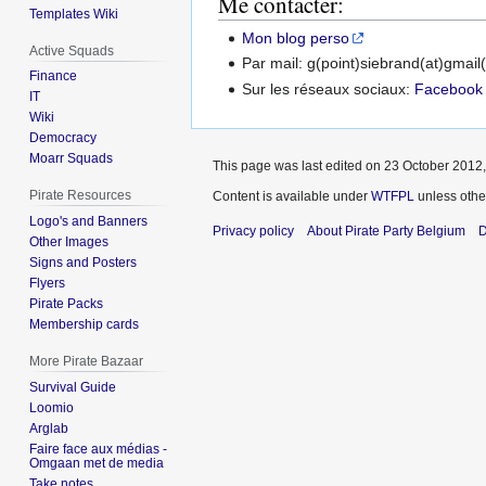
Me contacter:
Templates Wiki
Mon blog perso
Active Squads
Par mail: g(point)siebrand(at)gmail
Finance
Sur les réseaux sociaux:
Facebook
IT
Wiki
Democracy
Moarr Squads
This page was last edited on 23 October 2012,
Pirate Resources
Content is available under
WTFPL
unless othe
Logo's and Banners
Privacy policy
About Pirate Party Belgium
D
Other Images
Signs and Posters
Flyers
Pirate Packs
Membership cards
More Pirate Bazaar
Survival Guide
Loomio
Arglab
Faire face aux médias -
Omgaan met de media
Take notes