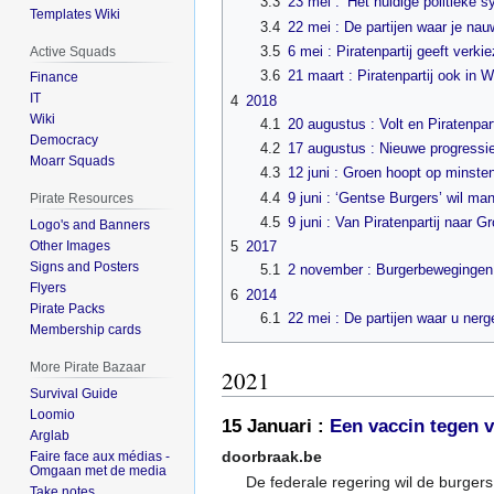
3.3
23 mei : ‘Het huidige politieke s
Templates Wiki
3.4
22 mei : De partijen waar je nau
3.5
6 mei : Piratenpartij geeft verk
Active Squads
3.6
21 maart : Piratenpartij ook in 
Finance
IT
4
2018
Wiki
4.1
20 augustus : Volt en Piratenpar
Democracy
4.2
17 augustus : Nieuwe progressie
Moarr Squads
4.3
12 juni : Groen hoopt op minsten
4.4
9 juni : ‘Gentse Burgers’ wil man 
Pirate Resources
4.5
9 juni : Van Piratenpartij naar G
Logo's and Banners
Other Images
5
2017
Signs and Posters
5.1
2 november : Burgerbewegingen:
Flyers
6
2014
Pirate Packs
6.1
22 mei : De partijen waar u nerge
Membership cards
More Pirate Bazaar
2021
Survival Guide
Loomio
15 Januari :
Een vaccin tegen 
Arglab
doorbraak.be
Faire face aux médias -
Omgaan met de media
De federale regering wil de burger
Take notes