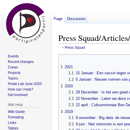
Page
Discussion
Press Squad/Articles/
<
Press Squad
Events
Jump
Jump
Recent changes
to
to
1
2021
Crews
navigation
search
Projects
1.1
15 Januari : Een vaccin tegen v
Topics
1.2
5 Januari : Nieuwe vormen van pa
Pirate Lab June 2020
2
2020
How can I help?
2.1
29 December : Is het een goed i
Get involved
2.2
22 November : Laten we deze cr
Wiki Help
2.3
22 april : Cultuurminnaar Ben D
3
2019
Wiki Guide
Formating
3.1
8 november : Big data: de nieuw
Links
3.2
9 juni : Niet stemmen is een pos
Tables