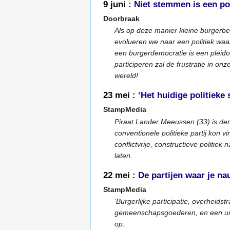
9 juni :
Niet stemmen is een pos
Doorbraak
Als op deze manier kleine burgerb
evolueren we naar een politiek waarb
een burgerdemocratie is een pleid
participeren zal de frustratie in o
wereld!
23 mei :
‘Het huidige politieke
StampMedia
Piraat Lander Meeussen (33) is der
conventionele politieke partij kon vi
conflictvrije, constructieve politiek
laten.
22 mei :
De partijen waar je na
StampMedia
‘Burgerlijke participatie, overheidst
gemeenschapsgoederen, en een univ
op.