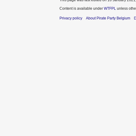
This page was last edited on 16 January 2021,
Content is available under
WTFPL
unless othe
Privacy policy
About Pirate Party Belgium
D