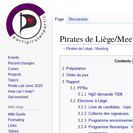
Page
Discussion
Pirates de Liège/Mee
<
Pirates de Liège
‎ |
Meeting
Events
Jump
Jump
Contents
Recent changes
to
to
1
Préparation
Crews
navigation
search
Projects
2
Ordre du jour
Topics
3
Rapport
Pirate Lab June 2020
3.1
PPBe
How can I help?
3.1.1
HgO demande 700€
Get involved
3.2
Elections à Liège
3.2.1
Liste de candidats : topo
Wiki Help
3.2.2
Collecte des signatures
Wiki Guide
Formating
3.2.3
Programme environnement
Links
3.2.4
Programme Numérique : la
Tables