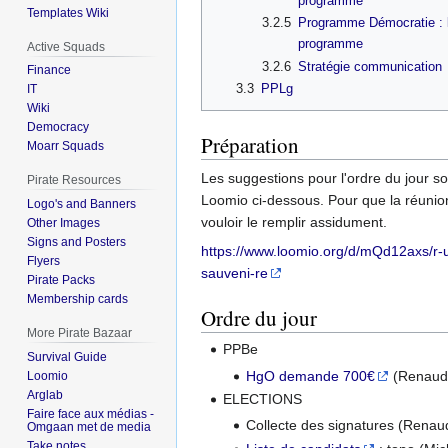
programme
Templates Wiki
3.2.5
Programme Démocratie : l
programme
Active Squads
3.2.6
Stratégie communication
Finance
3.3
PPLg
IT
Wiki
Democracy
Préparation
Moarr Squads
Les suggestions pour l'ordre du jour son
Pirate Resources
Loomio ci-dessous. Pour que la réunion
Logo's and Banners
vouloir le remplir assidument.
Other Images
Signs and Posters
https://www.loomio.org/d/mQd12axs/r
Flyers
sauveni-re
Pirate Packs
Membership cards
Ordre du jour
More Pirate Bazaar
PPBe
Survival Guide
HgO demande 700€
(Renaud
Loomio
Arglab
ELECTIONS
Faire face aux médias -
Collecte des signatures (Renau
Omgaan met de media
Take notes