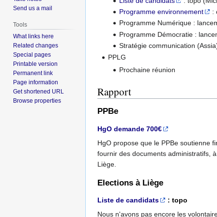
Liste de candidats
: topo (Mic
Send us a mail
Programme environnement
: 
Programme Numérique : lanceme
Tools
Programme Démocratie : lanceme
What links here
Stratégie communication (Assia
Related changes
Special pages
PPLG
Printable version
Prochaine réunion
Permanent link
Page information
Rapport
Get shortened URL
Browse properties
PPBe
HgO demande 700€
HgO propose que le PPBe soutienne fina
fournir des documents administratifs, 
Liège.
Elections à Liège
Liste de candidats
: topo
Nous n'avons pas encore les volontaires