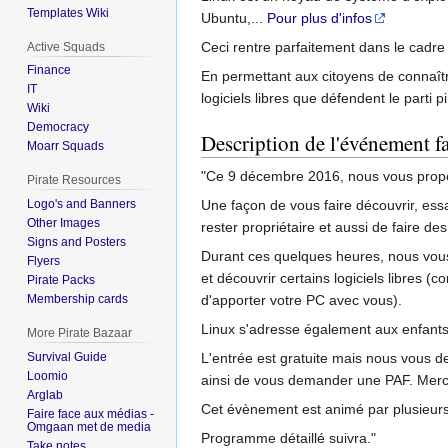
Templates Wiki
Ubuntu,...
Pour plus d'infos
Ceci rentre parfaitement dans le cadre d
Active Squads
Finance
En permettant aux citoyens de connaîtr
IT
logiciels libres que défendent le parti pi
Wiki
Democracy
Description de l'événement 
Moarr Squads
"Ce 9 décembre 2016, nous vous proposo
Pirate Resources
Une façon de vous faire découvrir, essa
Logo's and Banners
Other Images
rester propriétaire et aussi de faire des 
Signs and Posters
Durant ces quelques heures, nous vous 
Flyers
et découvrir certains logiciels libres 
Pirate Packs
d'apporter votre PC avec vous).
Membership cards
Linux s'adresse également aux enfants
More Pirate Bazaar
L'entrée est gratuite mais nous vous 
Survival Guide
Loomio
ainsi de vous demander une PAF. Merci
Arglab
Cet évènement est animé par plusieurs
Faire face aux médias -
Omgaan met de media
Programme détaillé suivra."
Take notes