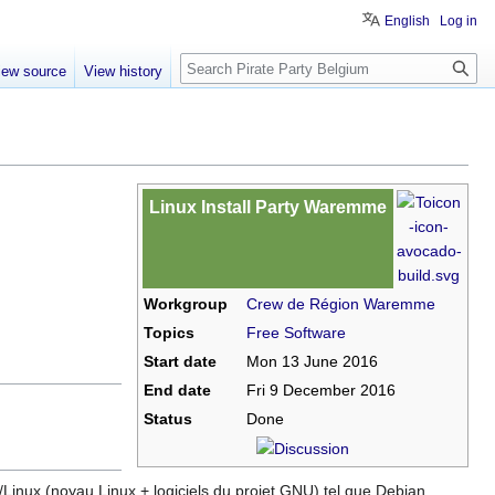
English
Log in
Search
iew source
View history
Linux Install Party Waremme
Workgroup
Crew de Région Waremme
Topics
Free Software
Start date
Mon 13 June 2016
End date
Fri 9 December 2016
Status
Done
/Linux (noyau Linux + logiciels du projet GNU) tel que Debian,