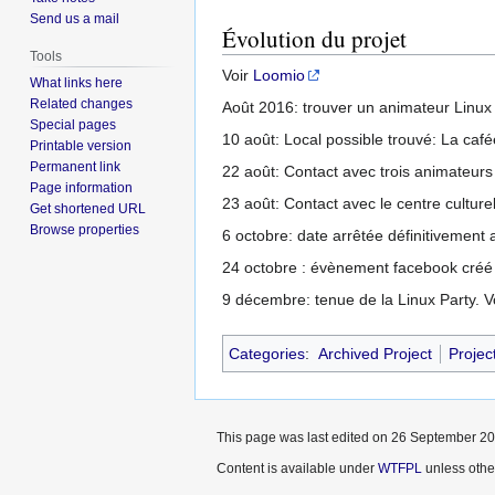
Send us a mail
Évolution du projet
Tools
Voir
Loomio
What links here
Related changes
Août 2016: trouver un animateur Linux e
Special pages
10 août: Local possible trouvé: La café
Printable version
Permanent link
22 août: Contact avec trois animateurs
Page information
23 août: Contact avec le centre culture
Get shortened URL
Browse properties
6 octobre: date arrêtée définitivement 
24 octobre : évènement facebook créé +
9 décembre: tenue de la Linux Party. V
Categories
:
Archived Project
Projec
This page was last edited on 26 September 201
Content is available under
WTFPL
unless othe