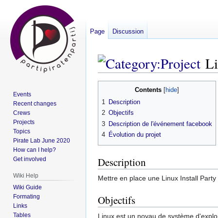
Page
Discussion
Li
Jump
Jump
Contents
Events
to
to
1
Description
Recent changes
navigation
search
2
Objectifs
Crews
Projects
3
Description de l'événement facebook
Topics
4
Évolution du projet
Pirate Lab June 2020
How can I help?
Description
Get involved
Wiki Help
Mettre en place une Linux Install Par
Wiki Guide
Formating
Objectifs
Links
Tables
Linux est un noyau de système d'exploi