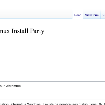
Read
View form
V
nux Install Party
ty sur Waremme.
tation, alternatif à Windows. Il existe de nombreuses distributions GNU