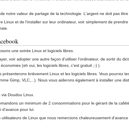
e notre valeur de partage de la technologie. L'argent ne doit pas être un 
e Linux et de l'installer sur leur ordinateur, voir simplement de pren
rate.
facebook
ns une soirée Linux et logiciels libres.
yer, voir adopter une autre façon d'utiliser l'ordinateur, de sortir du 
économies (eh oui, les logiciels libres, c'est gratuit ;-) ).
présenterons brièvement Linux et les logiciels libres. Vous pourrez te
(comme Gimp, VLC,...). Nous vous aiderons également à installer une dist
 via Doudou Linux.
demandons un minimum de 2 consommations pour le gérant de la cafétéri
 d'avance pour lui.
 utilisateurs de Linux que nous remercions chaleureusement d'avance 