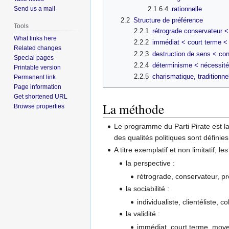
2.1.6.4
rationnelle
Send us a mail
2.2
Structure de préférence
Tools
2.2.1
rétrograde conservateur <
What links here
2.2.2
immédiat < court terme <
Related changes
2.2.3
destruction de sens < con
Special pages
2.2.4
déterminisme < nécessité 
Printable version
2.2.5
charismatique, traditionnel
Permanent link
Page information
Get shortened URL
La méthode
Browse properties
Le programme du Parti Pirate est l
des qualités politiques sont définie
A titre exemplatif et non limitatif,
la perspective :
rétrograde, conservateur, pr
la sociabilité :
individualiste, clientéliste, co
la validité :
immédiat, court terme, moy