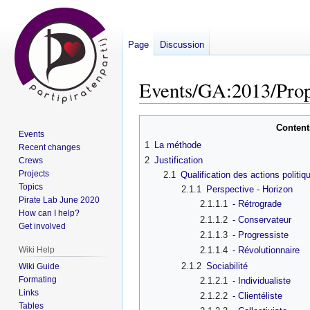
Page
Discussion
Events/GA:2013/Prop
Jump
Jump
Content
Events
to
to
1
La méthode
Recent changes
navigation
search
2
Justification
Crews
Projects
2.1
Qualification des actions politiq
Topics
2.1.1
Perspective - Horizon
Pirate Lab June 2020
2.1.1.1
- Rétrograde
How can I help?
2.1.1.2
- Conservateur
Get involved
2.1.1.3
- Progressiste
Wiki Help
2.1.1.4
- Révolutionnaire
2.1.2
Sociabilité
Wiki Guide
Formating
2.1.2.1
- Individualiste
Links
2.1.2.2
- Clientéliste
Tables