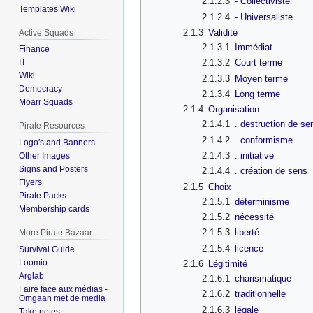
2.1.2.3
- Collectiviste
Templates Wiki
2.1.2.4
- Universaliste
2.1.3
Validité
Active Squads
2.1.3.1
Immédiat
Finance
2.1.3.2
Court terme
IT
Wiki
2.1.3.3
Moyen terme
Democracy
2.1.3.4
Long terme
Moarr Squads
2.1.4
Organisation
2.1.4.1
. destruction de se
Pirate Resources
2.1.4.2
. conformisme
Logo's and Banners
2.1.4.3
. initiative
Other Images
Signs and Posters
2.1.4.4
. création de sens
Flyers
2.1.5
Choix
Pirate Packs
2.1.5.1
déterminisme
Membership cards
2.1.5.2
nécessité
2.1.5.3
liberté
More Pirate Bazaar
2.1.5.4
licence
Survival Guide
Loomio
2.1.6
Légitimité
Arglab
2.1.6.1
charismatique
Faire face aux médias -
2.1.6.2
traditionnelle
Omgaan met de media
2.1.6.3
légale
Take notes