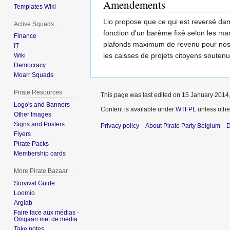
Amendements
Templates Wiki
Lio propose que ce qui est reversé dans
Active Squads
fonction d'un barème fixé selon les mand
Finance
plafonds maximum de revenu pour nos él
IT
les caisses de projets citoyens soutenu
Wiki
Democracy
Moarr Squads
Pirate Resources
This page was last edited on 15 January 2014,
Logo's and Banners
Content is available under
WTFPL
unless othe
Other Images
Signs and Posters
Privacy policy
About Pirate Party Belgium
D
Flyers
Pirate Packs
Membership cards
More Pirate Bazaar
Survival Guide
Loomio
Arglab
Faire face aux médias -
Omgaan met de media
Take notes