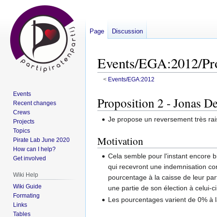
Page
Discussion
Events/EGA:2012/Pro
<
Events/EGA:2012
Events
Jump
Jump
Proposition 2 - Jonas De
Recent changes
to
to
Crews
navigation
search
Je propose un reversement très ra
Projects
Topics
Motivation
Pirate Lab June 2020
How can I help?
Cela semble pour l'instant encore b
Get involved
qui recevront une indemnisation co
Wiki Help
pourcentage à la caisse de leur part
Wiki Guide
une partie de son élection à celui-ci
Formating
Les pourcentages varient de 0% à
Links
Tables