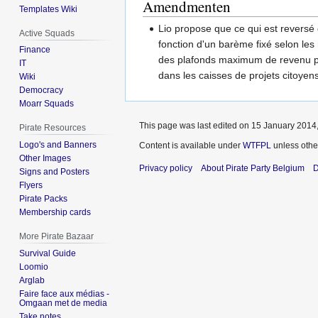
Amendmenten
Templates Wiki
Lio propose que ce qui est reversé 
Active Squads
fonction d'un barème fixé selon les 
Finance
des plafonds maximum de revenu pou
IT
dans les caisses de projets citoyen
Wiki
Democracy
Moarr Squads
This page was last edited on 15 January 2014,
Pirate Resources
Logo's and Banners
Content is available under
WTFPL
unless othe
Other Images
Privacy policy
About Pirate Party Belgium
D
Signs and Posters
Flyers
Pirate Packs
Membership cards
More Pirate Bazaar
Survival Guide
Loomio
Arglab
Faire face aux médias -
Omgaan met de media
Take notes