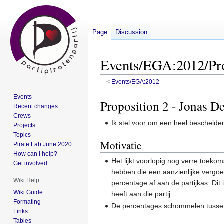
Page
Discussion
Events/EGA:2012/Pro
<
Events/EGA:2012
Events
Jump
Jump
Proposition 2 - Jonas De
Recent changes
to
to
Crews
navigation
search
Ik stel voor om een heel bescheide
Projects
Topics
Motivatie
Pirate Lab June 2020
How can I help?
Het lijkt voorlopig nog verre toek
Get involved
hebben die een aanzienlijke vergoed
Wiki Help
percentage af aan de partijkas. Dit
Wiki Guide
heeft aan die partij.
Formating
De percentages schommelen tussen
Links
Tables