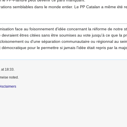
i le PP-Flandre peut devenir ce parti manquant.
tions semblables dans le monde entier. Le PP Catalan a même été rec
ganisation face au foisonnement d'idée concernant la réforme de notre s
evraient êtres citées sans être soumises au vote jusqu'à ce que la pr
loisonement ou d'une séparation communautaire ou régionnal au sein de
démocratique pour le permettre si jamais l'idée était repris par la maj
 at 18:33.
rwise noted.
isclaimers