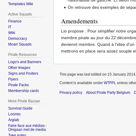
nationaliste de gauche. Et selon mo
Templates Wiki
On retrouve des exemples de sépara
Active Squads
Amendements
Finance
IT
Lio propose : Pour simplifier notre or
Wiki
membre pirate au jour du 22 décembre d
Democracy
deviennt membre. Quand à l'idée d'un c
Moarr Squads
mettrons en place sera assez souple et 
Pirate Resources
Logo's and Banners
Other Images
Signs and Posters
This page was last edited on 15 January 2014,
Flyers
Content is available under
WTFPL
unless othe
Pirate Packs
Membership cards
Privacy policy
About Pirate Party Belgium
D
More Pirate Bazaar
Survival Guide
Loomio
Arglab
Faire face aux médias -
Omgaan met de media
Take notes