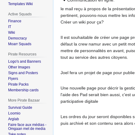
Communication en ligne:
Templates Wiki
le mail reçu à propos de la présentation
Active Squads
pertinent, pouvons-nous mettre les info
Finance
Créer un wiki pour ça?
IT
Wiki
Il est souhaitable de créer une page p
Democracy
défaut la crew namur avec un petit mot 
Moarr Squads
mettre de personnalités en avant, puisq
Pirate Resources
tout au service des autres citoyens.
Logo's and Banners
Other Images
Joel fera un projet de page pour publier
Signs and Posters
Flyers
Pirate Packs
Une nouvelle page pour décrir la gesti
Membership cards
l'aide des Pad serait bien aussi, c'es
More Pirate Bazaar
participative digitale
Survival Guide
Loomio
Les ordres du jour seront disponibles 
Arglab
puis archivé et son contenu sera alors 
Faire face aux médias -
Omgaan met de media
Take notes