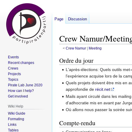
Page
Discussion
Crew Namur/Meeting
<
Crew Namur
‎ |
Meeting
Events
Jump
Jump
Ordre du jour
Recent changes
to
to
Crews
L'après-élections: Quels outils met
navigation
search
Projects
l'expérience acquise lors de la ca
Topics
Quels projets doivent être mis en a
Pirate Lab June 2020
approfondie de
récit.net
How can I help?
Mails ayant circulé dans les mailing
Get involved
d'adhocratie mis en avant par Jurg
Wiki Help
Où allons nous passer la soirée sui
Wiki Guide
Formating
Compte-rendu
Links
Tables