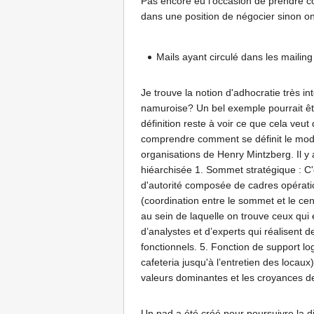
Pas encore eu l’occasion de prendre con
dans une position de négocier sinon on
Mails ayant circulé dans les mailing
Je trouve la notion d'adhocratie très i
namuroise? Un bel exemple pourrait être
définition reste à voir ce que cela veu
comprendre comment se définit le modèl
organisations de Henry Mintzberg. Il y 
hiéarchisée 1. Sommet stratégique : C'e
d'autorité composée de cadres opérati
(coordination entre le sommet et le cen
au sein de laquelle on trouve ceux qui 
d’analystes et d’experts qui réalisent 
fonctionnels. 5. Fonction de support log
cafeteria jusqu'à l’entretien des locaux
valeurs dominantes et les croyances de
Un pad a été créé pour poursuivre la d