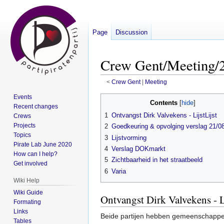
Page
Discussion
Crew Gent/Meeting/2
<
Crew Gent
‎ |
Meeting
Events
Jump
Jump
Contents
Recent changes
to
to
1
Ontvangst Dirk Valvekens - LijstLijst
Crews
navigation
search
Projects
2
Goedkeuring & opvolging verslag 21/0
Topics
3
Lijstvorming
Pirate Lab June 2020
4
Verslag DOKmarkt
How can I help?
5
Zichtbaarheid in het straatbeeld
Get involved
6
Varia
Wiki Help
Wiki Guide
Ontvangst Dirk Valvekens - Li
Formating
Links
Beide partijen hebben gemeenschappel
Tables