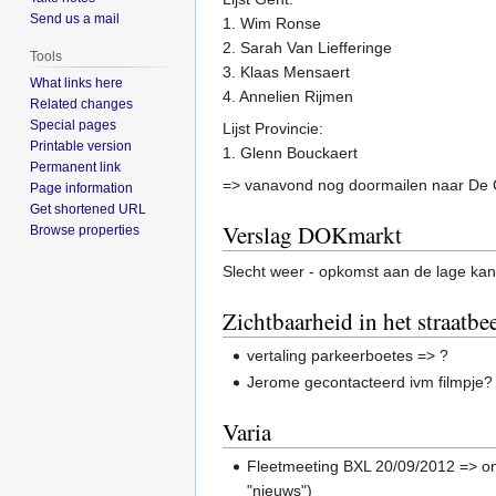
Send us a mail
1. Wim Ronse
2. Sarah Van Liefferinge
Tools
3. Klaas Mensaert
What links here
4. Annelien Rijmen
Related changes
Special pages
Lijst Provincie:
Printable version
1. Glenn Bouckaert
Permanent link
=> vanavond nog doormailen naar De 
Page information
Get shortened URL
Verslag DOKmarkt
Browse properties
Slecht weer - opkomst aan de lage kant
Zichtbaarheid in het straatbe
vertaling parkeerboetes => ?
Jerome gecontacteerd ivm filmpje? =
Varia
Fleetmeeting BXL 20/09/2012 => ong
"nieuws")