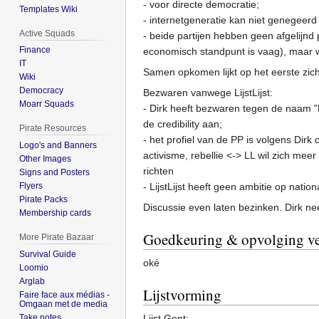
- voor directe democratie;
Templates Wiki
- internetgeneratie kan niet genegeerd
Active Squads
- beide partijen hebben geen afgelijnd 
Finance
economisch standpunt is vaag), maar w
IT
Samen opkomen lijkt op het eerste zich
Wiki
Democracy
Bezwaren vanwege LijstLijst:
Moarr Squads
- Dirk heeft bezwaren tegen de naam "P
de credibility aan;
Pirate Resources
- het profiel van de PP is volgens Dirk
Logo's and Banners
activisme, rebellie <-> LL wil zich mee
Other Images
richten
Signs and Posters
- LijstLijst heeft geen ambitie op natio
Flyers
Pirate Packs
Discussie even laten bezinken. Dirk n
Membership cards
Goedkeuring & opvolging ve
More Pirate Bazaar
Survival Guide
oké
Loomio
Arglab
Lijstvorming
Faire face aux médias -
Omgaan met de media
Take notes
Lijst Gent: