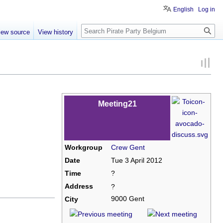
English
Log in
Search
iew source
View history
Meeting21
Workgroup
Crew Gent
Date
Tue 3 April 2012
Time
?
Address
?
9000 Gent
City