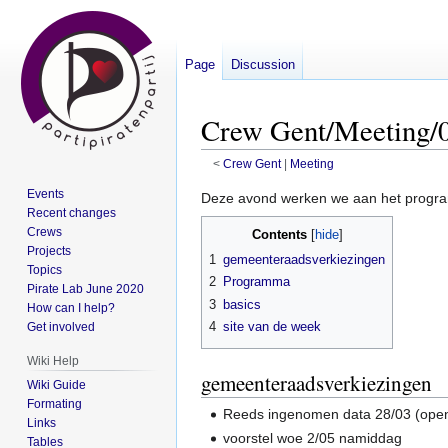
Page
Discussion
Crew Gent/Meeting/0
<
Crew Gent
‎ |
Meeting
Events
Jump
Jump
Deze avond werken we aan het progr
Recent changes
to
to
Crews
Contents
navigation
search
Projects
1
gemeenteraadsverkiezingen
Topics
2
Programma
Pirate Lab June 2020
3
basics
How can I help?
4
site van de week
Get involved
Wiki Help
gemeenteraadsverkiezingen
Wiki Guide
Formating
Reeds ingenomen data 28/03 (open
Links
voorstel woe 2/05 namiddag
Tables