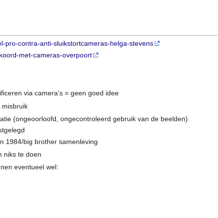
el-pro-contra-anti-sluikstortcameras-helga-stevens
-akkoord-met-cameras-overpoort
ificeren via camera's = geen goed idee
 misbruik
uatie (ongeoorloofd, ongecontroleerd gebruik van de beelden)
stgelegd
n 1984/big brother samenleving
 niks te doen
nnen eventueel wel:
e