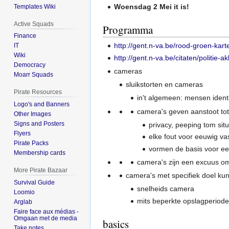
Woensdag 2 Mei it is!
Templates Wiki
Active Squads
Programma
Finance
http://gent.n-va.be/rood-groen-kart
IT
Wiki
http://gent.n-va.be/citaten/politie
Democracy
cameras
Moarr Squads
sluikstorten en cameras
Pirate Resources
in't algemeen: mensen ident
Logo's and Banners
camera's geven aanstoot tot
Other Images
Signs and Posters
privacy, peeping tom sit
Flyers
elke fout voor eeuwig va
Pirate Packs
vormen de basis voor ee
Membership cards
camera's zijn een excuus om
More Pirate Bazaar
camera's met specifiek doel ku
Survival Guide
snelheids camera
Loomio
mits beperkte opslagperiod
Arglab
Faire face aux médias -
Omgaan met de media
basics
Take notes