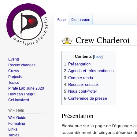
Page
Discussion
Crew Charleroi
Contents
Jump
Jump
Events
1
Présentation
Recent changes
to
to
2
Agenda et Infos pratiques
Crews
navigation
search
Projects
3
Compte rendu
Topics
4
Réseaux sociaux
Pirate Lab June 2020
5
Nous cont@cter
How can I help?
6
Conference de presse
Get involved
Wiki Help
Présentation
Wiki Guide
Formating
Bienvenue sur la page de l'équipage car
Links
rassemblement de citoyens désireux 
Tables