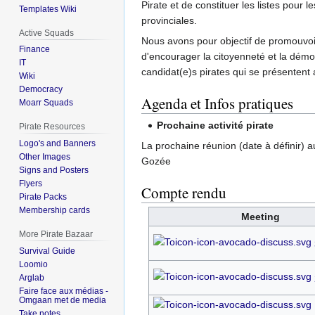
Pirate et de constituer les listes pour 
Templates Wiki
provinciales.
Active Squads
Nous avons pour objectif de promouvoir
Finance
d'encourager la citoyenneté et la démoc
IT
candidat(e)s pirates qui se présentent 
Wiki
Democracy
Agenda et Infos pratiques
Moarr Squads
Prochaine activité pirate
Pirate Resources
Logo's and Banners
La prochaine réunion (date à définir) a
Other Images
Gozée
Signs and Posters
Flyers
Compte rendu
Pirate Packs
Membership cards
Meeting
More Pirate Bazaar
Survival Guide
Loomio
Arglab
Faire face aux médias -
Omgaan met de media
Take notes