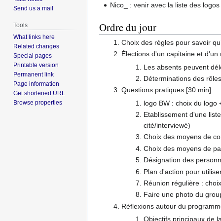
Nico_ : venir avec la liste des log
Send us a mail
Ordre du jour
Tools
What links here
Choix des règles pour savoir qui
Related changes
Élections d'un capitaine et d'un
Special pages
Printable version
Les absents peuvent délé
Permanent link
Déterminations des rôles
Page information
Questions pratiques [30 min]
Get shortened URL
logo BW : choix du logo 
Browse properties
Etablissement d'une list
cité/interviewé)
Choix des moyens de comm
Choix des moyens de par
Désignation des personn
Plan d'action pour utili
Réunion régulière : choix
Faire une photo du grou
Réflexions autour du programm
Objectifs principaux de 