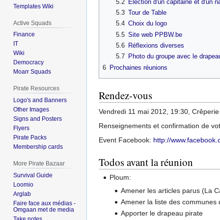
5.2
Élection d'un capitaine et d'un n
Templates Wiki
5.3
Tour de Table
Active Squads
5.4
Choix du logo
5.5
Site web PPBW.be
Finance
IT
5.6
Réflexions diverses
Wiki
5.7
Photo du groupe avec le drapea
Democracy
6
Prochaines réunions
Moarr Squads
Pirate Resources
Rendez-vous
Logo's and Banners
Other Images
Vendredi 11 mai 2012, 19:30, Crêperie
Signs and Posters
Renseignements et confirmation de v
Flyers
Pirate Packs
Event Facebook:
http://www.facebook
Membership cards
Todos avant la réunion
More Pirate Bazaar
Survival Guide
Ploum:
Loomio
Amener les articles parus (La Ca
Arglab
Amener la liste des communes
Faire face aux médias -
Omgaan met de media
Apporter le drapeau pirate
Take notes