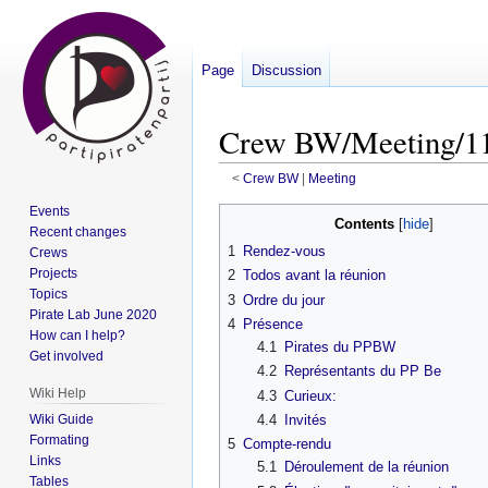
Page
Discussion
Crew BW/Meeting/11
<
Crew BW
‎ |
Meeting
Events
Jump
Jump
Contents
Recent changes
to
to
1
Rendez-vous
Crews
navigation
search
Projects
2
Todos avant la réunion
Topics
3
Ordre du jour
Pirate Lab June 2020
4
Présence
How can I help?
4.1
Pirates du PPBW
Get involved
4.2
Représentants du PP Be
Wiki Help
4.3
Curieux:
Wiki Guide
4.4
Invités
Formating
5
Compte-rendu
Links
5.1
Déroulement de la réunion
Tables