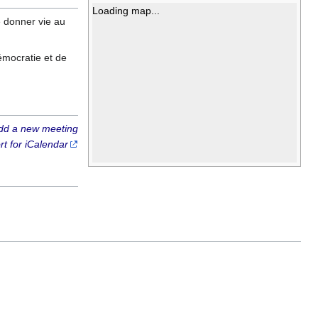
Loading map...
e donner vie au
émocratie et de
dd a new meeting
rt for iCalendar