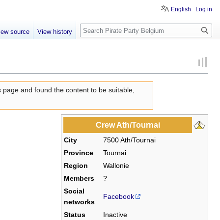
English
Log in
Search
iew source
View history
s page and found the content to be suitable,
Crew Ath/Tournai
City
7500 Ath/Tournai
Province
Tournai
Region
Wallonie
Members
?
Social
Facebook
networks
Status
Inactive