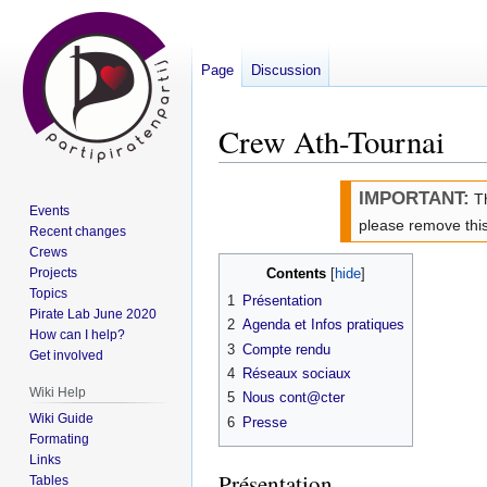
Page
Discussion
Crew Ath-Tournai
Jump
Jump
IMPORTANT:
Th
Events
to
to
please remove this
Recent changes
navigation
search
Crews
Projects
Contents
Topics
1
Présentation
Pirate Lab June 2020
2
Agenda et Infos pratiques
How can I help?
3
Compte rendu
Get involved
4
Réseaux sociaux
Wiki Help
5
Nous cont@cter
Wiki Guide
6
Presse
Formating
Links
Présentation
Tables