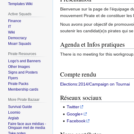
Templates Wiki
Bienvenue sur la page de l'équipage du
Active Squads
mouvement Pirate et de constituer les l
Finance
Nous avons pour objectif de promouvoir 
IT
soutenir les candidat(e)s pirates qui s
Wiki
Democracy
Agenda et Infos pratiques
Moarr Squads
There is no meeting for this workgroup
Pirate Resources
Logo's and Banners
Other Images
Compte rendu
Signs and Posters
Flyers
Elections:2014/Campaign on Tournai
Pirate Packs
Membership cards
Réseaux sociaux
More Pirate Bazaar
Twitter
Survival Guide
Loomio
Google+
Arglab
Facebook
Faire face aux médias -
Omgaan met de media
Take notes