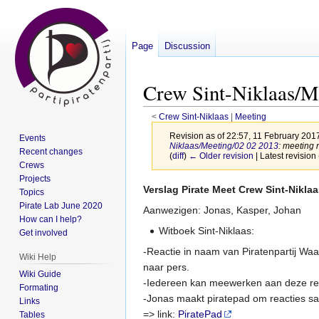
Page
Discussion
Crew Sint-Niklaas/M
<
Crew Sint-Niklaas
‎ |
Meeting
Revision as of 22:57, 11 February 201
Events
Niklaas/Meeting/02 02 2013
: meeting
Recent changes
(
diff
)
← Older revision
| Latest revision 
Crews
Projects
Jump
Jump
Verslag Pirate Meet Crew Sint-Nikla
Topics
to
to
Pirate Lab June 2020
Aanwezigen: Jonas, Kasper, Johan
How can I help?
navigation
search
Witboek Sint-Niklaas:
Get involved
-Reactie in naam van Piratenpartij Wa
Wiki Help
naar pers.
Wiki Guide
-Iedereen kan meewerken aan deze rea
Formating
-Jonas maakt piratepad om reacties sa
Links
=> link:
PiratePad
Tables