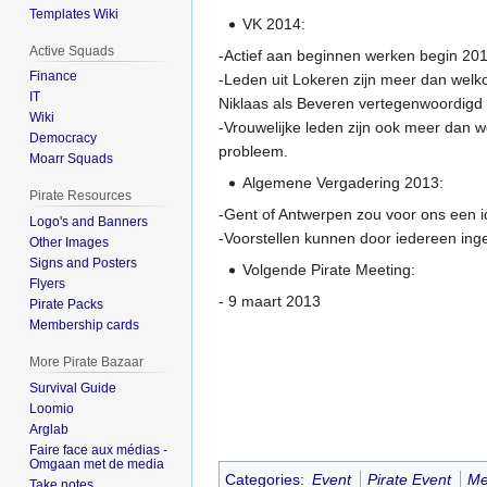
Templates Wiki
VK 2014:
Active Squads
-Actief aan beginnen werken begin 20
Finance
-Leden uit Lokeren zijn meer dan welko
IT
Niklaas als Beveren vertegenwoordigd 
Wiki
-Vrouwelijke leden zijn ook meer dan w
Democracy
probleem.
Moarr Squads
Algemene Vergadering 2013:
Pirate Resources
-Gent of Antwerpen zou voor ons een ide
Logo's and Banners
-Voorstellen kunnen door iedereen ing
Other Images
Signs and Posters
Volgende Pirate Meeting:
Flyers
- 9 maart 2013
Pirate Packs
Membership cards
More Pirate Bazaar
Survival Guide
Loomio
Arglab
Faire face aux médias -
Omgaan met de media
Categories
:
Event
Pirate Event
Me
Take notes