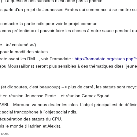
.). La question des subsides n'est donc pas la priorité...
us parle d'un projet de Jeunesses Pirates qui commence à se mettre su
contacter la partie ndls pour voir le projet commun.
cons prétentieux et pouvoir faire les choses à notre sauce pendant que l
 ! \o/ costumé \o/)
pour la modif des statuts
 Pirate avant les RMLL, voir Framadate :
http://framadate.org/studs.ph
(ou Moussaillons) seront plus sensibles à des thématiques dites "jeunes"
e (et dix soutes, c'est beaucoup) --> plus de carré, les statuts sont recy
it en réunion Jeunesse Pirate... et réunion Gamez Squad...
 ASBL : Marouan va nous dealer les infos. L'objet principal est de définir 
t social francophone à l'objet social ndls.
 récupération des statuts du CPU.
uis le monde (Hadrien et Alexis).
soir.