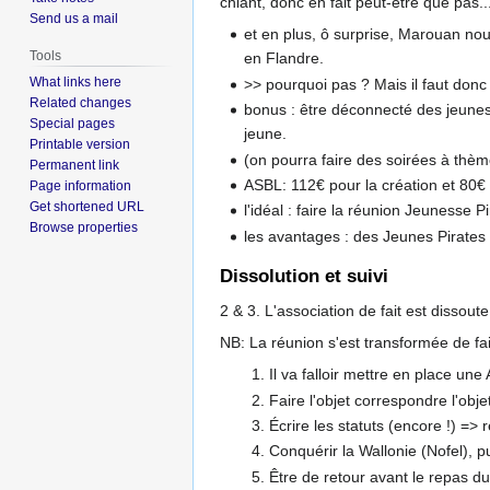
chiant, donc en fait peut-être que pas..
Send us a mail
et en plus, ô surprise, Marouan no
Tools
en Flandre.
What links here
>> pourquoi pas ? Mais il faut donc 
Related changes
bonus : être déconnecté des jeunes 
Special pages
jeune.
Printable version
(on pourra faire des soirées à thème
Permanent link
ASBL: 112€ pour la création et 80€ 
Page information
Get shortened URL
l'idéal : faire la réunion Jeunesse
Browse properties
les avantages : des Jeunes Pirates 
Dissolution et suivi
2 & 3. L'association de fait est dissout
NB: La réunion s'est transformée de fa
Il va falloir mettre en place une
Faire l'objet correspondre l'obje
Écrire les statuts (encore !) =>
Conquérir la Wallonie (Nofel), p
Être de retour avant le repas du 