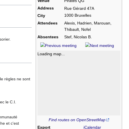
Venue
Pirates QG
Address
Rue Gérard 47A
1000 Bruxelles
City
Attendees
Alexis, Hadrien, Marouan,
Thibault, Nofel
Absentees
Stef, Nicolas B.
orier.
Loading map...
lle règles ne sont
c le C.I.
ommunauté
Find routes on OpenStreetMap
e et c'est
Export
iCalendar