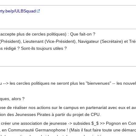
party.be/p/ULBSquad
'accepte plus de cercles politiques) : Que fait-on ?
Président), Lieutenant (Vice-Président), Navigateur (Secrétaire) et Trés
 rédigé ? Sont-ils toujours utiles ?
 --> les cercles politiques ne seront plus les "bienvenues" -- les nouve
iques, alors ?
e de réaliser nos actions sur le campus en partenariat avec eux et ave
tion des Jeunesses Pirates à partir du projet de CPU.
e créer une association de jeunesse -> subsides $_$ >> Pognon en C
n Communauté Germanophone ! (Mais il faut faire toute une démarch