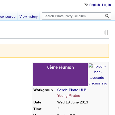
English
Log in
Search
iew source
View history
6ème réunion
Workgroup
Cercle Pirate ULB
Young Pirates
Date
Wed 19 June 2013
Time
?