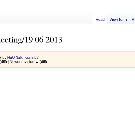
Read
View form
V
eeting/19 06 2013
17 by
HgO
(
talk
|
contribs
)
(diff) | Newer revision → (diff)