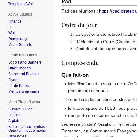
Pad
Templates Wiki
Pad des réunions :
https://pad.pirate
Active Squads
Finance
Ordre du jour
IT
Wiki
Le dossier a été refusé (l'ULB n
Democracy
Réélection du Carré (Capitaine (
Moarr Squads
Quid des statuts que nous avions
Pirate Resources
Compte-rendu
Logo's and Banners
Other Images
Signs and Posters
Que fait-on
Flyers
Modifications des statuts de la CoCu
Pirate Packs
pas encore connues.
Membership cards
==> que faire des anciens cercles polit
More Pirate Bazaar
le hackerspace de l'ULB nous propos
Survival Guide
Loomio
une porte de secours serait la créa
Arglab
Jeunesse pirate ? Kézako ? Permet d
Faire face aux médias -
Omgaan met de media
Flamande, en Communauté Française, e
Take notes