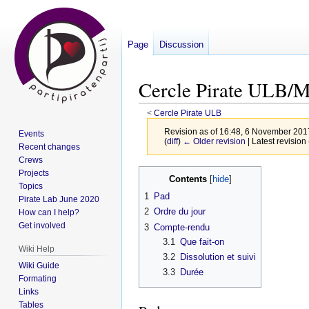
Page
Discussion
Cercle Pirate ULB/M
<
Cercle Pirate ULB
Revision as of 16:48, 6 November 20
Events
(
diff
)
← Older revision
| Latest revision 
Recent changes
Crews
Jump
Jump
Projects
Contents
Topics
to
to
1
Pad
Pirate Lab June 2020
navigation
search
2
Ordre du jour
How can I help?
Get involved
3
Compte-rendu
3.1
Que fait-on
Wiki Help
3.2
Dissolution et suivi
Wiki Guide
3.3
Durée
Formating
Links
Tables