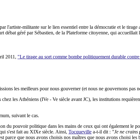
ar l'artiste-militante sur le lien essentiel entre la démocratie et le tirage
rt débat géré par Sébastien, de la Plateforme citoyenne, qui accueillait l'
ril 2011,
"Le tirage au sort comme bombe politiquement durable contre 
isissions les meilleurs pour nous gouverner (et nous ne gouvernons pas
chez les Athéniens (IVe - Ve siècle avant JC), les institutions requièren
mum, suivant le cas.
ration du pouvoir politique dans les mains de ceux qui ont également l
ui s'est fait au XIXe siècle. Ainsi,
Tocqueville
a-t-il dit :
"Je ne crains 
e "c'est parce que nous avons choisis nos maîtres que nous avons choisi