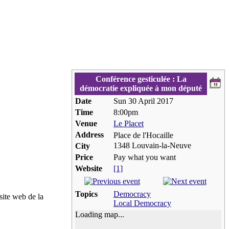
Conférence gesticulée : La
démocratie expliquée à mon député
Date
Sun 30 April 2017
Time
8:00pm
Venue
Le Placet
Address
Place de l'Hocaille
1348 Louvain-la-Neuve
City
Price
Pay what you want
Website
[1]
Topics
Democracy
 site web de la
Local Democracy
Loading map...