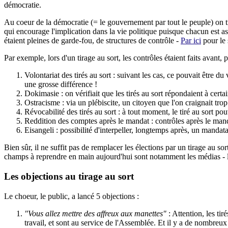
démocratie.
Au coeur de la démocratie (= le gouvernement par tout le peuple) on 
qui encourage l'implication dans la vie politique puisque chacun est ass
étaient pleines de garde-fou, de structures de contrôle -
Par ici
pour le 
Par exemple, lors d'un tirage au sort, les contrôles étaient faits avant, 
Volontariat des tirés au sort : suivant les cas, ce pouvait être du 
une grosse différence !
Dokimasie : on vérifiait que les tirés au sort répondaient à cert
Ostracisme : via un plébiscite, un citoyen que l'on craignait tro
Révocabilité des tirés au sort : à tout moment, le tiré au sort p
Reddition des comptes après le mandat : contrôles après le mand
Eisangeli : possibilité d'interpeller, longtemps après, un mandata
Bien sûr, il ne suffit pas de remplacer les élections par un tirage a
champs à reprendre en main aujourd'hui sont notamment les médias - l
Les objections au tirage au sort
Le choeur, le public, a lancé 5 objections :
"Vous allez mettre des affreux aux manettes"
: Attention, les tir
travail, et sont au service de l'Assemblée. Et il y a de nombreux