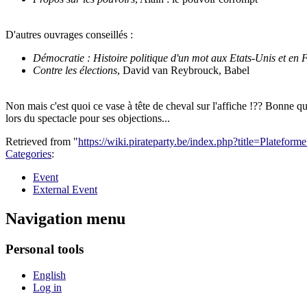
D'autres ouvrages conseillés :
Démocratie : Histoire politique d'un mot aux Etats-Unis et en 
Contre les élections
, David van Reybrouck, Babel
Non mais c'est quoi ce vase à tête de cheval sur l'affiche !?? Bonne qu
lors du spectacle pour ses objections...
Retrieved from "
https://wiki.pirateparty.be/index.php?title=Pla
Categories
:
Event
External Event
Navigation menu
Personal tools
English
Log in