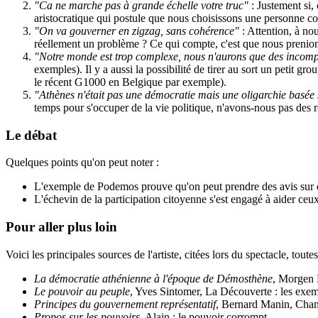
"Ca ne marche pas à grande échelle votre truc"
: Justement si,
aristocratique qui postule que nous choisissons une personne com
"On va gouverner en zigzag, sans cohérence"
: Attention, à nou
réellement un problème ? Ce qui compte, c'est que nous prenion
"Notre monde est trop complexe, nous n'aurons que des incomp
exemples). Il y a aussi la possibilité de tirer au sort un petit
le récent G1000 en Belgique par exemple).
"Athènes n'était pas une démocratie mais une oligarchie basée 
temps pour s'occuper de la vie politique, n'avons-nous pas des ro
Le débat
Quelques points qu'on peut noter :
L'exemple de Podemos prouve qu'on peut prendre des avis sur 
L'échevin de la participation citoyenne s'est engagé à aider ceux
Pour aller plus loin
Voici les principales sources de l'artiste, citées lors du spectacle, tout
La démocratie athénienne à l'époque de Démosthène
, Morgen H
Le pouvoir au peuple
, Yves Sintomer, La Découverte : les exem
Principes du gouvernement représentatif
, Bernard Manin, Champs
Propos sur les pouvoirs
, Alain : le pouvoir corrompt