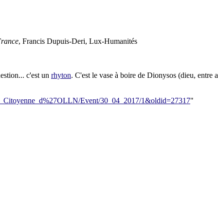
France
, Francis Dupuis-Deri, Lux-Humanités
estion... c'est un
rhyton
. C'est le vase à boire de Dionysos (dieu, entre a
teforme_Citoyenne_d%27OLLN/Event/30_04_2017/1&oldid=27317
"