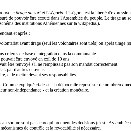
trouve le
tirage au sort
et l'
iségoria
. L'iségoria est la liberté d'expressio
uré de pouvoir être écouté dans l'Assemblée du peuple. Le tirage au sort é
schéma des institutions Athéniennes sur la wikipedia.).
pendant et après :
volontariat avant tirage (seul les volontaires sont tirés) ou après tirage (
ains critères de base d'intégration dans la communauté
p pouvait être envoyé en exil de 10 ans
ouvait être renvoyé s'il ne remplissait pas son mandat correctement
at, par d'autres citoyens
ire, et le mettre devant ses responsabilités
u sort. Comme expliqué ci-dessus la démocratie repose sur de nombreux 
eur non-indépendance - et la création monétaire.
és au sort ne sont pas ceux qui prennent les décisions (c'est l'Assemblée e
 mécanismes de contrôle et la révocabilité si nécessaire.