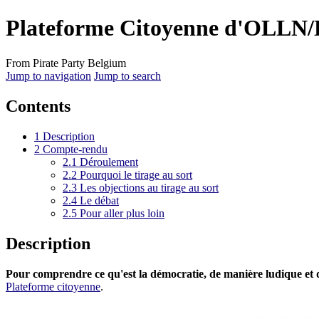
Plateforme Citoyenne d'OLLN/E
From Pirate Party Belgium
Jump to navigation
Jump to search
Contents
1
Description
2
Compte-rendu
2.1
Déroulement
2.2
Pourquoi le tirage au sort
2.3
Les objections au tirage au sort
2.4
Le débat
2.5
Pour aller plus loin
Description
Pour comprendre ce qu'est la démocratie, de manière ludique et 
Plateforme citoyenne
.