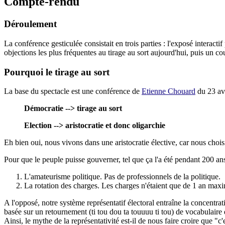
Compte-rendu
Déroulement
La conférence gesticulée consistait en trois parties : l'exposé interactif p
objections les plus fréquentes au tirage au sort aujourd'hui, puis un cou
Pourquoi le tirage au sort
La base du spectacle est une conférence de
Etienne Chouard
du 23 av
Démocratie --> tirage au sort
Election --> aristocratie et donc oligarchie
Eh bien oui, nous vivons dans une aristocratie élective, car nous cho
Pour que le peuple puisse gouverner, tel que ça l'a été pendant 200 ans 
L'amateurisme politique. Pas de professionnels de la politique.
La rotation des charges. Les charges n'étaient que de 1 an maxi
A l'opposé, notre système représentatif électoral entraîne la concent
basée sur un retournement (ti tou dou ta touuuu ti tou) de vocabulaire q
Ainsi, le mythe de la représentativité est-il de nous faire croire qu