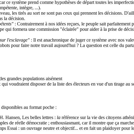
 car ce système prend comme hypothèses de départ toutes les imperfecti
pétente, intègre, ...).
veau, les tirés au sort ne sont pas ceux qui prennent les décisions. D'aill
s la décision.
étents"
: Contrairement à nos idées reçues, le peuple sait parfaitement 
 groupe qui formera une commission "éclairée" pour aider à la prise de dé
sur l'esclavage"
: Il est anachronique de juger ce système avec nos vale
bots pour faire notre travail aujourd'hui ? La question est celle du part
des grandes populations aisément
 qui voudraient disposer de la liste des électeurs en vue d'un tirage au s
es disponibles au format poche :
. Hansen, Les belles lettres :
la
référence sur la vie des citoyens athéni
ples de réelle démocratie ; enthousiasmant, car il montre que ça marche
 Essai : un ouvrage neutre et objectif... et en fait un plaidoyer pour le 