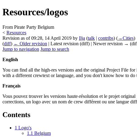
Resources/logos
From Pirate Party Belgium
<
Resources
Revision as of 09:28, 14 April 2019 by
Ilja
(
talk
|
contribs
)
(
→‎Cities
)
(
diff
)
← Older revision
| Latest revision (diff) | Newer revision → (dif
Jump to navigation
Jump to search
English
You can find all the high-res versions and the original Project File for 
with a different crewtext or language, and you don't know how to do 
Français
Vous pouvez trouver les versions haute-résolution et le projet original p
corrections, un logo avec un nom de crew différent ou une langue di
Contents
1
Logo's
1.1
Belgium