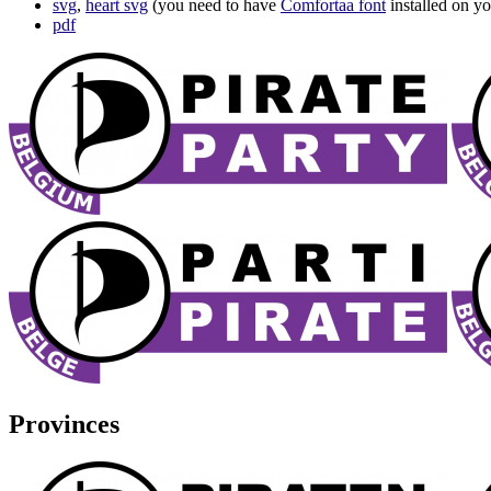
svg
,
heart svg
(you need to have
Comfortaa font
installed on y
pdf
Provinces