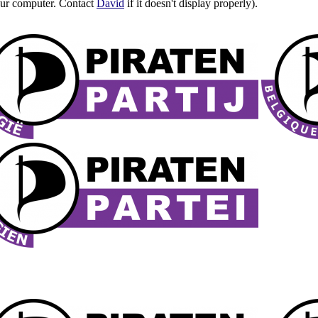
our computer. Contact
David
if it doesn't display properly).