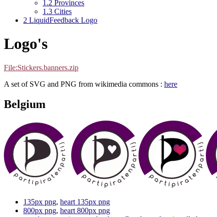
1.2
Provinces
1.3
Cities
2
LiquidFeedback Logo
Logo's
File:Stickers.banners.zip
A set of SVG and PNG from wikimedia commons :
here
Belgium
135px png
,
heart 135px png
800px png
,
heart 800px png