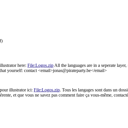
f)
illustrator here:
File:Logos.zip
All the languages are in a seperate layer
that yourself: contact <email>jonas@pirateparty.be</email>
our illustrator ici:
File:Logos.zip
. Tous les langages sont dans un dossie
fférente, et que vous ne savez pas comment faire ça vous-même, contac