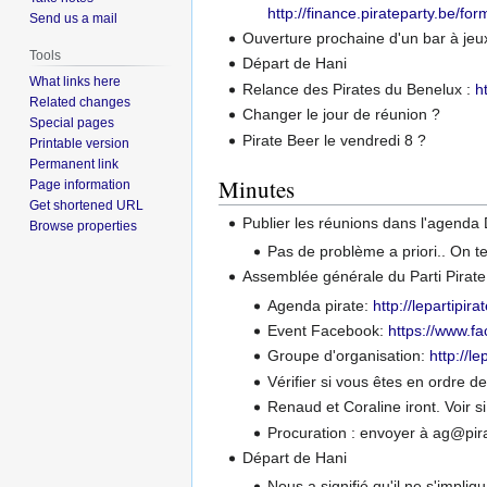
http://finance.pirateparty.be/f
Send us a mail
Ouverture prochaine d'un bar à jeu
Tools
Départ de Hani
What links here
Relance des Pirates du Benelux :
h
Related changes
Changer le jour de réunion ?
Special pages
Pirate Beer le vendredi 8 ?
Printable version
Permanent link
Minutes
Page information
Get shortened URL
Publier les réunions dans l'agen
Browse properties
Pas de problème a priori.. On t
Assemblée générale du Parti Pirate 
Agenda pirate:
http://lepartipir
Event Facebook:
https://www.
Groupe d'organisation:
http://l
Vérifier si vous êtes en ordre de
Renaud et Coraline iront. Voir si
Procuration : envoyer à ag@pir
Départ de Hani
Nous a signifié qu'il ne s'impliq