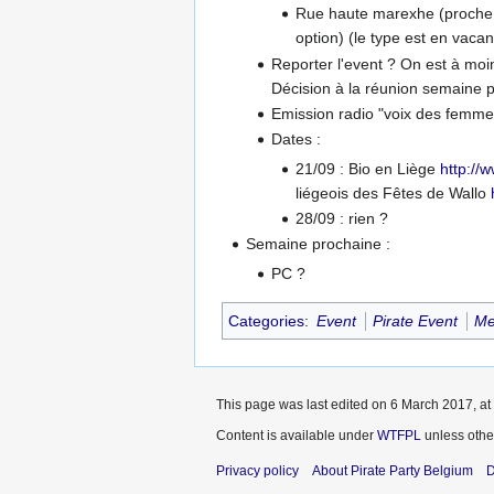
Rue haute marexhe (proche de
option) (le type est en vaca
Reporter l'event ? On est à moin
Décision à la réunion semaine pr
Emission radio "voix des femmes"
Dates :
21/09 : Bio en Liège
http://
liégeois des Fêtes de Wallo
28/09 : rien ?
Semaine prochaine :
PC ?
Categories
:
Event
Pirate Event
Me
This page was last edited on 6 March 2017, at
Content is available under
WTFPL
unless othe
Privacy policy
About Pirate Party Belgium
D