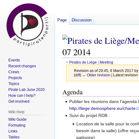
Page
Discussion
07 2014
Events
<
Pirates de Liège
‎ |
Meeting
Recent changes
Revision as of 20:45, 6 March 2017 b
Crews
(
diff
)
← Older revision
| Latest revision 
Projects
Topics
Agenda
Pirate Lab June 2020
Jump
Jump
How can I help?
to
to
Publier les réunions dans l'agend
Get involved
navigation
search
http://liege.demosphere.eu/charte
Wiki Help
Suivi du projet RDB :
Wiki Guide
Location de la salle pour la con
Formating
besoin dans la salle) (offre reç
Links
patinoire).
Tables