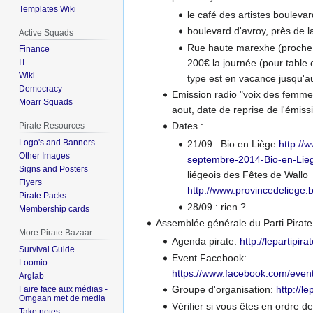
Templates Wiki
le café des artistes boulevar
boulevard d'avroy, près de 
Active Squads
Rue haute marexhe (proche 
Finance
200€ la journée (pour table e
IT
Wiki
type est en vacance jusqu'au
Democracy
Emission radio "voix des femmes"
Moarr Squads
aout, date de reprise de l'émiss
Dates :
Pirate Resources
Logo's and Banners
21/09 : Bio en Liège
http://
Other Images
septembre-2014-Bio-en-Lie
Signs and Posters
liégeois des Fêtes de Wallo
Flyers
http://www.provincedeliege.
Pirate Packs
28/09 : rien ?
Membership cards
Assemblée générale du Parti Pirate 
More Pirate Bazaar
Agenda pirate:
http://lepartipir
Survival Guide
Event Facebook:
Loomio
https://www.facebook.com/eve
Arglab
Groupe d'organisation:
http://l
Faire face aux médias -
Omgaan met de media
Vérifier si vous êtes en ordre de
Take notes