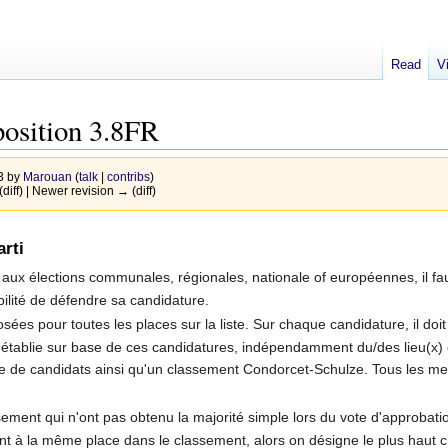
Read
V
osition 3.8FR
13 by
Marouan
(
talk
|
contribs
)
(diff) | Newer revision → (diff)
arti
ux élections communales, régionales, nationale of européennes, il fau
bilité de défendre sa candidature.
es pour toutes les places sur la liste. Sur chaque candidature, il doit 
 établie sur base de ces candidatures, indépendamment du/des lieu(x) où
ste de candidats ainsi qu'un classement Condorcet-Schulze. Tous les mem
ement qui n'ont pas obtenu la majorité simple lors du vote d'approbatio
ent à la même place dans le classement, alors on désigne le plus haut c