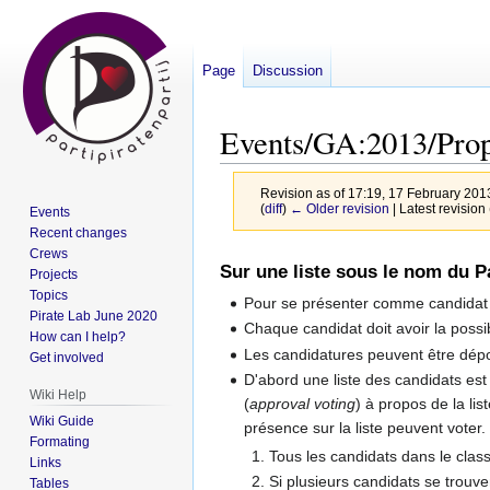
Page
Discussion
Events/GA:2013/Prop
Revision as of 17:19, 17 February 20
(
diff
)
← Older revision
| Latest revision 
Events
Recent changes
Crews
Jump
Jump
Sur une liste sous le nom du P
Projects
to
to
Topics
Pour se présenter comme candidat a
navigation
search
Pirate Lab June 2020
Chaque candidat doit avoir la possi
How can I help?
Les candidatures peuvent être déposé
Get involved
D'abord une liste des candidats est
Wiki Help
(
approval voting
) à propos de la li
Wiki Guide
présence sur la liste peuvent voter.
Formating
Tous les candidats dans le class
Links
Si plusieurs candidats se trouv
Tables