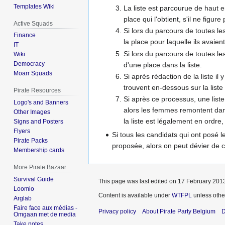
Templates Wiki
La liste est parcourue de haut e
place qui l'obtient, s'il ne figure
Active Squads
Si lors du parcours de toutes les
Finance
la place pour laquelle ils avaie
IT
Si lors du parcours de toutes les
Wiki
Democracy
d'une place dans la liste.
Moarr Squads
Si après rédaction de la liste il 
trouvent en-dessous sur la list
Pirate Resources
Si après ce processus, une liste
Logo's and Banners
alors les femmes remontent dans 
Other Images
la liste est légalement en ordre, 
Signs and Posters
Flyers
Si tous les candidats qui ont posé 
Pirate Packs
proposée, alors on peut dévier de 
Membership cards
More Pirate Bazaar
Survival Guide
This page was last edited on 17 February 2013
Loomio
Content is available under
WTFPL
unless othe
Arglab
Faire face aux médias -
Privacy policy
About Pirate Party Belgium
D
Omgaan met de media
Take notes