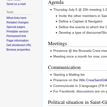
Agenda
Send us a mail
Thursday July 5 @ 20h meeting 1.
Tools
Invite the other members in Sain
What links here
Define a Captain & Navigator
Related changes
Define the events to which the C
Special pages
Printable version
Develop a type of discourse/Strat
Permanent link
Page information
Meetings
Get shortened URL
Browse properties
Presence @ the Brussels Crew meet
Meeting once a month for now, concent
Communication
Starting a Mailing list
Presence on the Wiki
CrewSaintGil
Communicate in 3 languages (FR-NL
For Facebook, discussions are on-g
Political situation in Saint-Gi