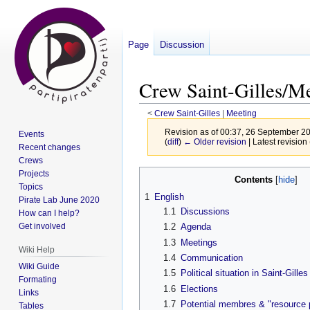
Page
Discussion
Crew Saint-Gilles/M
<
Crew Saint-Gilles
‎ |
Meeting
Revision as of 00:37, 26 September 2
Events
(
diff
)
← Older revision
| Latest revision 
Recent changes
Crews
Jump
Jump
Projects
Contents
Topics
to
to
1
English
Pirate Lab June 2020
navigation
search
1.1
Discussions
How can I help?
Get involved
1.2
Agenda
1.3
Meetings
Wiki Help
1.4
Communication
Wiki Guide
1.5
Political situation in Saint-Gilles
Formating
1.6
Elections
Links
1.7
Potential membres & "resource 
Tables