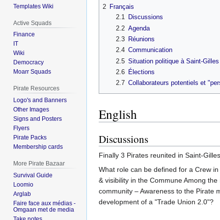
Templates Wiki
2
Français
2.1
Discussions
Active Squads
2.2
Agenda
Finance
2.3
Réunions
IT
2.4
Communication
Wiki
2.5
Situation politique à Saint-Gilles
Democracy
2.6
Élections
Moarr Squads
2.7
Collaborateurs potentiels et "p
Pirate Resources
Logo's and Banners
English
Other Images
Signs and Posters
Flyers
Discussions
Pirate Packs
Membership cards
Finally 3 Pirates reunited in Saint-Gilles
More Pirate Bazaar
What role can be defined for a Crew in
Survival Guide
& visibility in the Commune Among the i
Loomio
community – Awareness to the Pirate me
Arglab
development of a "Trade Union 2.0"?
Faire face aux médias -
Omgaan met de media
Take notes