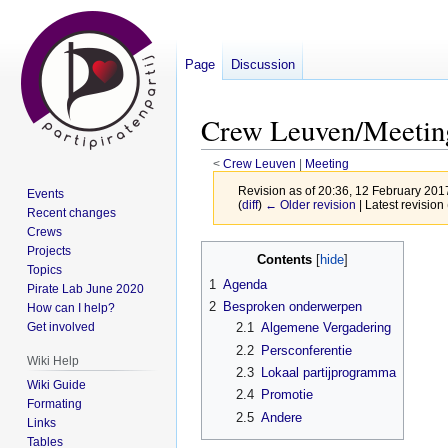
Page
Discussion
Crew Leuven/Meetin
<
Crew Leuven
‎ |
Meeting
Revision as of 20:36, 12 February 20
Events
(
diff
)
← Older revision
| Latest revision 
Recent changes
Crews
Jump
Jump
Projects
Contents
Topics
to
to
1
Agenda
Pirate Lab June 2020
navigation
search
2
Besproken onderwerpen
How can I help?
Get involved
2.1
Algemene Vergadering
2.2
Persconferentie
Wiki Help
2.3
Lokaal partijprogramma
Wiki Guide
2.4
Promotie
Formating
2.5
Andere
Links
Tables