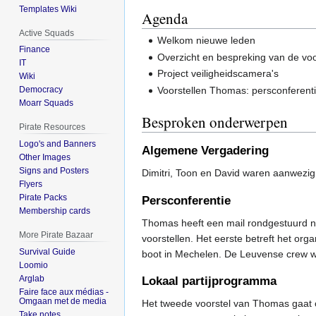
Templates Wiki
Agenda
Active Squads
Welkom nieuwe leden
Finance
Overzicht en bespreking van de vo
IT
Project veiligheidscamera's
Wiki
Voorstellen Thomas: persconferent
Democracy
Moarr Squads
Besproken onderwerpen
Pirate Resources
Logo's and Banners
Algemene Vergadering
Other Images
Signs and Posters
Dimitri, Toon en David waren aanwezig
Flyers
Pirate Packs
Persconferentie
Membership cards
Thomas heeft een mail rondgestuurd 
More Pirate Bazaar
voorstellen. Het eerste betreft het org
Survival Guide
boot in Mechelen. De Leuvense crew w
Loomio
Arglab
Lokaal partijprogramma
Faire face aux médias -
Omgaan met de media
Het tweede voorstel van Thomas gaat o
Take notes