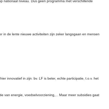
 op nationaal niveau. Dus geen programma met verschillende
 in de lente nieuwe activiteiten zijn zeker langsgaan en mensen
novatief in zijn: bv. LF is beter, echte participatie, t.o.v. het
atie van energie, voedselvoorziening,... Maar meer subsidies gaat