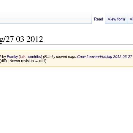
Read
View form
V
g/27 03 2012
17 by
Franky
(
talk
|
contribs
)
(Franky moved page
Crew Leuven/Verslag 2012-03-27
(diff) | Newer revision → (diff)