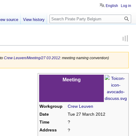
English
Log in
Search
iew source
View history
to
Crew Leuven/Meeting/27 03 2012
: meeting naming convention)
Meeting
Workgroup
Crew Leuven
Date
Tue 27 March 2012
Time
?
Address
?