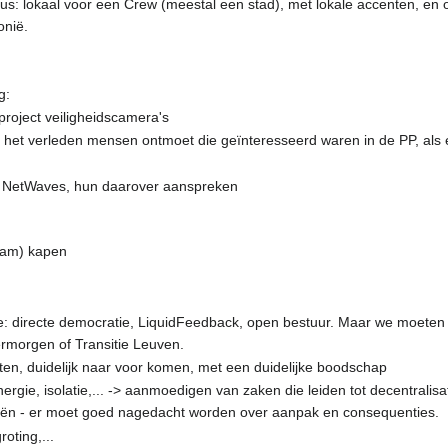
us: lokaal voor een Crew (meestal een stad), met lokale accenten, en
onië.
g:
project veiligheidscamera's
et verleden mensen ontmoet die geïnteresseerd waren in de PP, als er
et NetWaves, hun daarover aanspreken
abam) kapen
directe democratie, LiquidFeedback, open bestuur. Maar we moeten hier in
ermorgen of Transitie Leuven.
en, duidelijk naar voor komen, met een duidelijke boodschap
ergie, isolatie,... -> aanmoedigen van zaken die leiden tot decentralis
eën - er moet goed nagedacht worden over aanpak en consequenties.
oting,...