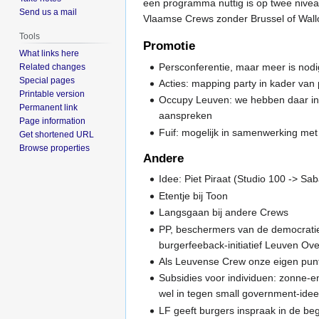
een programma nuttig is op twee nivea
Send us a mail
Vlaamse Crews zonder Brussel of Wall
Tools
Promotie
What links here
Persconferentie, maar meer is nodi
Related changes
Special pages
Acties: mapping party in kader van 
Printable version
Occupy Leuven: we hebben daar in h
Permanent link
aanspreken
Page information
Fuif: mogelijk in samenwerking m
Get shortened URL
Browse properties
Andere
Idee: Piet Piraat (Studio 100 -> S
Etentje bij Toon
Langsgaan bij andere Crews
PP, beschermers van de democratie: 
burgerfeeback-initiatief Leuven Ov
Als Leuvense Crew onze eigen punt
Subsidies voor individuen: zonne-en
wel in tegen small government-ide
LF geeft burgers inspraak in de begr