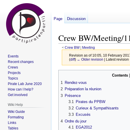
Page
Discussion
Crew BW/Meeting/11
<
Crew BW
‎ |
Meeting
Revision as of 10:05, 10 February 20
Events
(
diff
)
← Older revision
| Latest revision 
Recent changes
Crews
Jump
Jump
Projects
Contents
Topics
to
to
1
Rendez-vous
Pirate Lab June 2020
navigation
search
2
Préparation la réunion
How can I help?
Get involved
3
Présence
3.1
Pirates du PPBW
Wiki Help
3.2
Curieux & Sympathisants
Wiki Guide
3.3
Excusés
Formating
4
Ordre du jour
Links
4.1
EGA2012
Tables