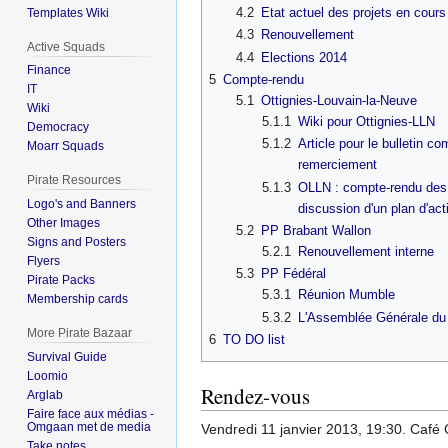
4.2
Etat actuel des projets en cours
Templates Wiki
4.3
Renouvellement
Active Squads
4.4
Elections 2014
Finance
5
Compte-rendu
IT
5.1
Ottignies-Louvain-la-Neuve
Wiki
5.1.1
Wiki pour Ottignies-LLN
Democracy
5.1.2
Article pour le bulletin c
Moarr Squads
remerciement
Pirate Resources
5.1.3
OLLN : compte-rendu des
Logo's and Banners
discussion d'un plan d'ac
Other Images
5.2
PP Brabant Wallon
Signs and Posters
5.2.1
Renouvellement interne
Flyers
5.3
PP Fédéral
Pirate Packs
5.3.1
Réunion Mumble
Membership cards
5.3.2
L'Assemblée Générale du 
More Pirate Bazaar
6
TO DO list
Survival Guide
Loomio
Rendez-vous
Arglab
Faire face aux médias -
Omgaan met de media
Vendredi 11 janvier 2013, 19:30. Café
Take notes