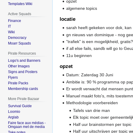
opzet
Templates Wiki
algemene topics
Active Squads
locatie
Finance
IT
sarah heeft gekeken voor dok, kan 
Wiki
gn nieuws van dominique - nog gee
Democracy
"trafiek" is een mogelijkheid, gratis
Moarr Squads
if all else fails, sandb will go to Ge
Pirate Resources
11u beginnen
Logo's and Banners
opzet
Other Images
Signs and Posters
Datum: Zaterdag 30 Juni
Flyers
Ambitie is: 90 % programma op pap
Pirate Packs
Er wordt verwacht dat mensen pun
Membership cards
Manuel maakt foto's, mits toestem
More Pirate Bazaar
Methodologie voorbereiden
Survival Guide
Tafels van drie man
Loomio
Elk topic moet over gemeentelij
Arglab
Faire face aux médias -
Half uur brainstormen per topic
Omgaan met de media
Half uur uitschrijven per topic 
Take notes