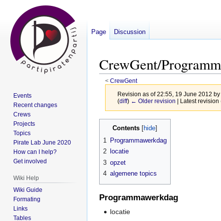
Page
Discussion
CrewGent/Programm
<
CrewGent
Revision as of 22:55, 19 June 2012 b
Events
(
diff
)
← Older revision
| Latest revision 
Recent changes
Crews
Jump
Jump
Projects
Contents
Topics
to
to
1
Programmawerkdag
Pirate Lab June 2020
navigation
search
2
locatie
How can I help?
Get involved
3
opzet
4
algemene topics
Wiki Help
Wiki Guide
Programmawerkdag
Formating
Links
locatie
Tables