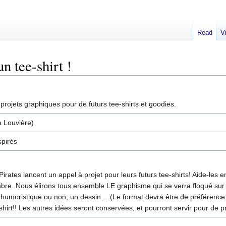
Read
V
n tee-shirt !
 projets graphiques pour de futurs tee-shirts et goodies.
 Louvière)
spirés
irates lancent un appel à projet pour leurs futurs tee-shirts! Aide-les
bre. Nous élirons tous ensemble LE graphisme qui se verra floqué sur le
e, humoristique ou non, un dessin… (Le format devra être de préférence ve
hirt!! Les autres idées seront conservées, et pourront servir pour de p