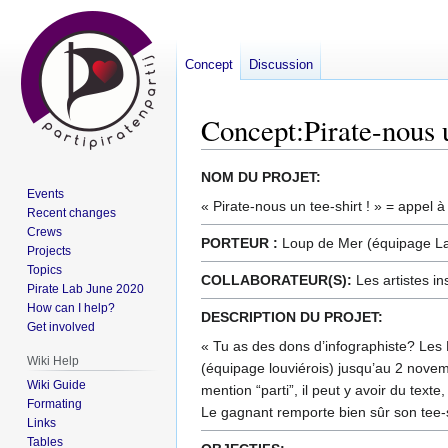
Concept
Discussion
Concept
:
Pirate-nous u
Jump
Jump
NOM DU PROJET:
Events
to
to
« Pirate-nous un tee-shirt ! » = appel à
Recent changes
navigation
search
Crews
PORTEUR :
Loup de Mer (équipage La
Projects
Topics
COLLABORATEUR(S):
Les artistes in
Pirate Lab June 2020
How can I help?
DESCRIPTION DU PROJET:
Get involved
« Tu as des dons d’infographiste? Les P
Wiki Help
(équipage louviérois) jusqu’au 2 novem
Wiki Guide
mention “parti”, il peut y avoir du text
Formating
Le gagnant remporte bien sûr son tee-s
Links
Tables