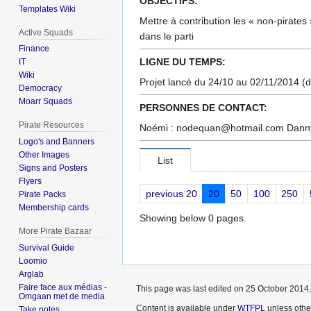
OBJECTIFS:
Templates Wiki
Mettre à contribution les « non-pirates
Active Squads
dans le parti
Finance
LIGNE DU TEMPS:
IT
Wiki
Projet lancé du 24/10 au 02/11/2014 (da
Democracy
Moarr Squads
PERSONNES DE CONTACT:
Pirate Resources
Noémi : nodequan@hotmail.com Danny 
Logo's and Banners
Other Images
List
Signs and Posters
Flyers
previous 20
20
50
100
250
Pirate Packs
Membership cards
Showing below 0 pages.
More Pirate Bazaar
Survival Guide
Loomio
Arglab
Faire face aux médias -
This page was last edited on 25 October 2014,
Omgaan met de media
Content is available under
WTFPL
unless othe
Take notes