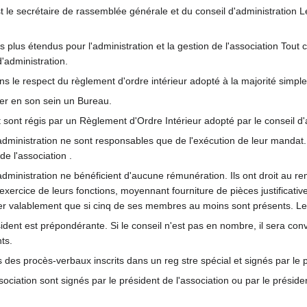
t le secrétaire de rassemblée générale et du conseil d'administration Le
 les plus étendus pour l'administration et la gestion de l'association To
d'administration.
 le respect du règlement d'ordre intérieur adopté à la majorité simpl
ner en son sein un Bureau.
sont régis par un Règlement d'Ordre Intérieur adopté par le conseil d'
dministration ne sont responsables que de l'exécution de leur mandat. I
e l'association .
administration ne bénéficient d'aucune rémunération. Ils ont droit au
xercice de leurs fonctions, moyennant fourniture de pièces justificatives
bérer valablement que si cinq de ses membres au moins sont présents. Les
ident est prépondérante. Si le conseil n'est pas en nombre, il sera conv
ts.
des procès-verbaux inscrits dans un reg stre spécial et signés par le pr
sociation sont signés par le président de l'association ou par le préside