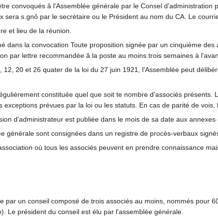
être convoqués â l'Assemblée générale par le Consel d'administration pa
fax sera s.gnô par le secrétaire ou le Président au nom du CA. Le courrie
e et lieu de la réunion.
é dans la convocation Toute proposition signée par un cinquième des a
ion par lettre recommandée â la poste au moins trois semaines à l'ava
, 12, 20 et 26 quater de la loi du 27 juin 1921, l'Assemblée peut délib
régulièrement constituée quel que soit te nombre d'associés présents. L
exceptions prévues par la loi ou les statuts. En cas de parité de vois, l
sion d'administrateur est publiée dans le mois de sa date aux annexes
lée générale sont consignées dans un registre de procès-verbaux signés 
l'association où tous les associés peuvent en prendre connaissance ma
trée par un conseil composé de trois associés au moins, nommés pour 60
 b). Le président du conseil est élu par l'assemblée générale.