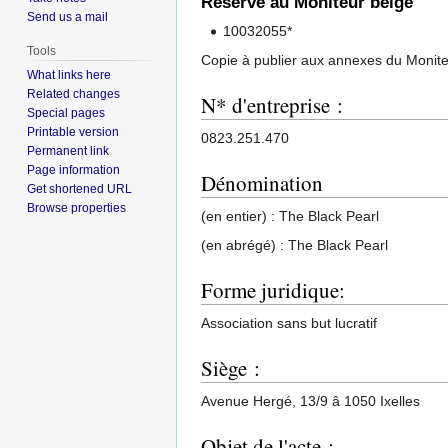
Réservé au Moniteur belge
Send us a mail
10032055*
Tools
Copie à publier aux annexes du Monite
What links here
Related changes
N* d'entreprise :
Special pages
Printable version
0823.251.470
Permanent link
Page information
Dénomination
Get shortened URL
Browse properties
(en entier) : The Black Pearl
(en abrégé) : The Black Pearl
Forme juridique:
Association sans but lucratif
Siège :
Avenue Hergé, 13/9 â 1050 Ixelles
Objet de l'acte :