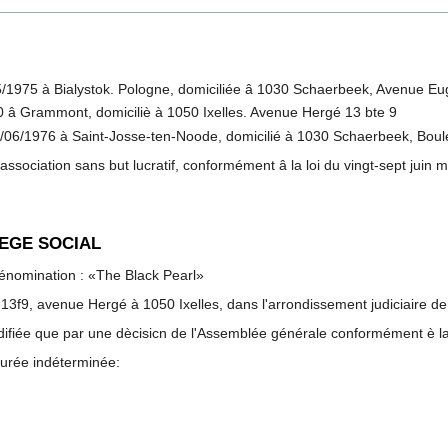
5/1975 à Bialystok. Pologne, domiciliée â 1030 Schaerbeek, Avenue Eu
0 â Grammont, domiciliè à 1050 Ixelles. Avenue Hergé 13 bte 9
/06/1976 à Saint-Josse-ten-Noode, domicilié à 1030 Schaerbeek, Bo
ssociation sans but lucratif, conformément â la loi du vingt-sept juin mil
IEGE SOCIAL
 dénomination : «The Black Pearl»
au 13f9, avenue Hergé à 1050 Ixelles, dans l'arrondissement judiciaire de
difiée que par une dècisicn de l'Assemblée générale conformément è la
durée indéterminée: