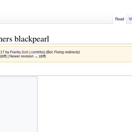
Read
V
hers blackpearl
017 by
Franky
(
talk
|
contribs
)
(Bot: Fixing redirects)
(diff) | Newer revision → (diff)