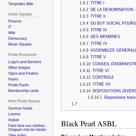
1.6.1
TITRE I
Templates Wiki
1.6.2
DE LA DENOMINATION -
Active Squads
1.6.3
TITRE II
Finance
1.6.4
DU BUT SOCIAL POURS
IT
1.6.5
TITRE III
Wiki
1.6.6
DES MEMBRES
Democracy
1.6.7
TITRE IV
Moarr Squads
1.6.8
ASSEMBLEE GENERAL
Pirate Resources
1.6.9
TITRÉ V
Logo's and Banners
1.6.10
CONSEIL D'ADMINIST
Other Images
1.6.11
TITRE VI
Signs and Posters
1.6.12
CONTROLE
Flyers
1.6.13
TITRE VII
Pirate Packs
1.6.14
DISPOSITIONS DIVER
Membership cards
1.6.14.1
Dispositions trans
More Pirate Bazaar
1.7
.
Survival Guide
Loomio
Arglab
Black Pearl ASBL
Faire face aux médias -
Omgaan met de media
Take notes