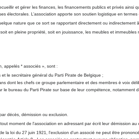
recueillir et gérer les finances, les financements publics et privés ainsi
 électorales. L’association apporte son soutien logistique en termes d
uelque nature que ce sort se rapportant directement ou indirectement â s
 soit en pleine propriété, soit en jouissance, les meubles et immeubles n
n, appelés * associés », sont :
 s et le secrétaire général du Parti Pirate de Belgique ;
ns dont les chefs ce groupe parlementaire et des membres è voix délib
ar le bureau du Parti Pirate sur base de leur compétence, notamment da
d par décès, démission ou exclusion.
à tout moment de l'association en adressant par écrit leur démission au 
 de la loi du 27 juin 1921, l'exclusion d'un associé ne peut être pronon