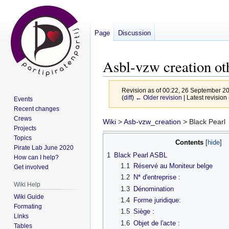
Page
Discussion
Asbl-vzw creation ot
Revision as of 00:22, 26 September 2
(
diff
)
← Older revision
| Latest revision 
Events
Recent changes
Crews
Jump
Jump
Wiki
>
Asb-vzw_creation
> Black Pearl
Projects
to
to
Topics
Contents
navigation
search
Pirate Lab June 2020
1
Black Pearl ASBL
How can I help?
1.1
Réservé au Moniteur belge
Get involved
1.2
N* d'entreprise :
Wiki Help
1.3
Dénomination
Wiki Guide
1.4
Forme juridique:
Formating
1.5
Siège :
Links
1.6
Objet de l'acte :
Tables