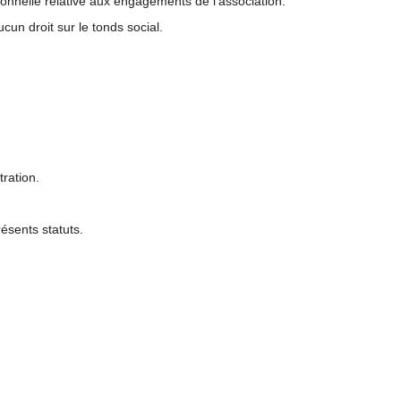
sonnelle relative aux engagements de l'association.
cun droit sur le tonds social.
ration.
ésents statuts.