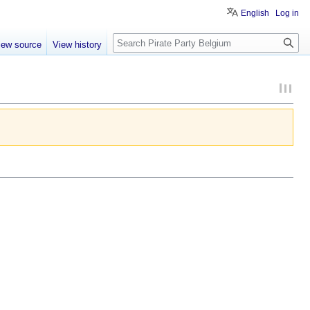
English
Log in
Search
iew source
View history