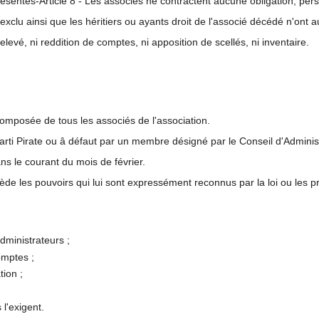
ésentés-Article 8 - Les associés ne contractent aucune obligation, per
exclu ainsi que les héritiers ou ayants droit de l'associé décédé n'ont au
elevé, ni reddition de comptes, ni apposition de scellés, ni inventaire.
composée de tous les associés de l'association.
arti Pirate ou â défaut par un membre désigné par le Conseil d'Administ
ans le courant du mois de février.
de les pouvoirs qui lui sont expressément reconnus par la loi ou les pr
dministrateurs ;
omptes ;
tion ;
 l'exigent.